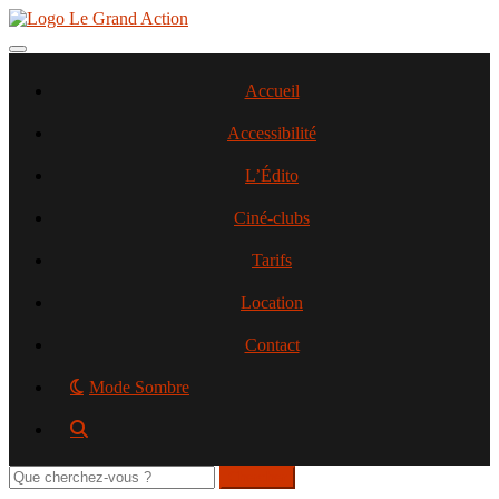
Aller
au
contenu
Toggle navigation
principal
Accueil
Accessibilité
L’Édito
Ciné-clubs
Tarifs
Location
Contact
Mode Sombre
Rechercher
sur