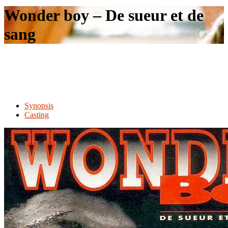
le
Wonder boy – De sueur et de
site
sang
Synopsis
Casting