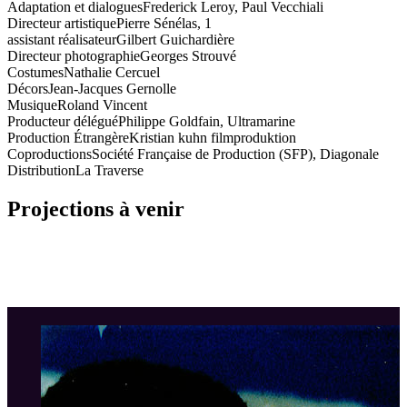
Adaptation et dialogues
Frederick Leroy, Paul Vecchiali
Directeur artistique
Pierre Sénélas, 1
assistant réalisateur
Gilbert Guichardière
Directeur photographie
Georges Strouvé
Costumes
Nathalie Cercuel
Décors
Jean-Jacques Gernolle
Musique
Roland Vincent
Producteur délégué
Philippe Goldfain, Ultramarine
Production Étrangère
Kristian kuhn filmproduktion
Coproductions
Société Française de Production (SFP), Diagonale
Distribution
La Traverse
Projections à venir