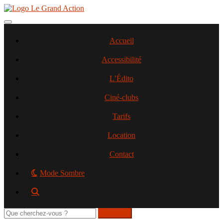
Aller
au
contenu
Toggle navigation
principal
Accueil
Accessibilité
L’Édito
Ciné-clubs
Tarifs
Location
Contact
Mode Sombre
Rechercher
sur