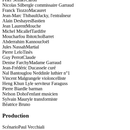
Nicolas Silberg
le commissaire Garraud
Franck Tiozzo
Macauret
Jean-Marc Thibault
Jacky, l'entraîneur
Alain Deshayes
Bastien
Jean Laurent
Mouche
Michel Micallef
Tardifre
Moucharfou Ibitotcho
Barret
Abderrahim Kannour
Joël
Jules Nassah
Martial
Pierre Lelo
Tinès
Guy Perrot
Claude
Denise Farchy
Madame Garraud
Jean-Frédéric Ducasse
le curé
Nal Bantouglou Neddin
le luthier n°1
Vincent Malgrange
le violoncelliste
Heng Khun Ly
le serviteur Faraguss
Pierre Biard
le barman
Nelson Doho
l'enfant musicien
Sylvain Maury
le transformiste
Béatrice Bruno
Production
Scénario
Paul Vecchiali