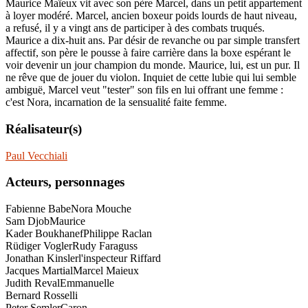
Maurice Maïeux vit avec son père Marcel, dans un petit appartement
à loyer modéré. Marcel, ancien boxeur poids lourds de haut niveau,
a refusé, il y a vingt ans de participer à des combats truqués.
Maurice a dix-huit ans. Par désir de revanche ou par simple transfert
affectif, son père le pousse à faire carrière dans la boxe espérant le
voir devenir un jour champion du monde. Maurice, lui, est un pur. Il
ne rêve que de jouer du violon. Inquiet de cette lubie qui lui semble
ambiguë, Marcel veut "tester" son fils en lui offrant une femme :
c'est Nora, incarnation de la sensualité faite femme.
Réalisateur(s)
Paul Vecchiali
Acteurs, personnages
Fabienne Babe
Nora Mouche
Sam Djob
Maurice
Kader Boukhanef
Philippe Raclan
Rüdiger Vogler
Rudy Faraguss
Jonathan Kinsler
l'inspecteur Riffard
Jacques Martial
Marcel Maieux
Judith Reval
Emmanuelle
Bernard Rosselli
Peter Semler
Caron