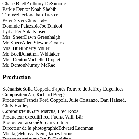
Chase Buell
Anthony DeSimone
Parkie Denton
Noah Shebib
Tim Weiner
Jonathan Tucker
Peter Sisten
Chris Hale
Dominic Palazzolo
Joe Dinicol
Lydia Perl
Suki Kaiser
Mrs. Sheer
Dawn Greenhalgh
Mr. Sheer
Allen Stewart-Coates
Mrs. Buell
Sherry Miller
Mr. Buell
Jonathon Whittaker
Mrs. Denton
Michelle Duquet
Mr. Denton
Murray McRae
Production
Scénariste
Sofia Coppola d'après l'œuvre de Jeffrey Eugenides
Compositeur
Air, Richard Beggs
Producteur
Francis Ford Coppola, Julie Costanzo, Dan Halsted,
Chris Hanley
Coproducteur
Gary Marcus, Fred Roos
Producteur exécutif
Fred Fuchs, Willi Bär
Producteur associé
Jordan Gertner
Directeur de la photographie
Edward Lachman
Montage
Melissa Kent, James Lyons