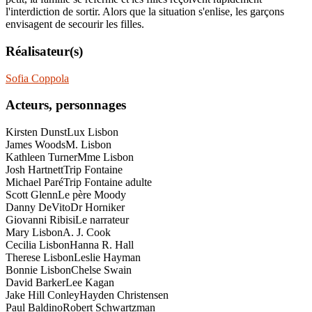
l'interdiction de sortir. Alors que la situation s'enlise, les garçons
envisagent de secourir les filles.
Réalisateur(s)
Sofia Coppola
Acteurs, personnages
Kirsten Dunst
Lux Lisbon
James Woods
M. Lisbon
Kathleen Turner
Mme Lisbon
Josh Hartnett
Trip Fontaine
Michael Paré
Trip Fontaine adulte
Scott Glenn
Le père Moody
Danny DeVito
Dr Horniker
Giovanni Ribisi
Le narrateur
Mary Lisbon
A. J. Cook
Cecilia Lisbon
Hanna R. Hall
Therese Lisbon
Leslie Hayman
Bonnie Lisbon
Chelse Swain
David Barker
Lee Kagan
Jake Hill Conley
Hayden Christensen
Paul Baldino
Robert Schwartzman