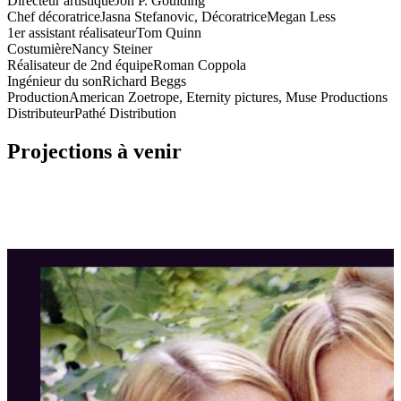
Directeur artistique
Jon P. Goulding
Chef décoratrice
Jasna Stefanovic, DécoratriceMegan Less
1er assistant réalisateur
Tom Quinn
Costumière
Nancy Steiner
Réalisateur de 2nd équipe
Roman Coppola
Ingénieur du son
Richard Beggs
Production
American Zoetrope, Eternity pictures, Muse Productions
Distributeur
Pathé Distribution
Projections à venir