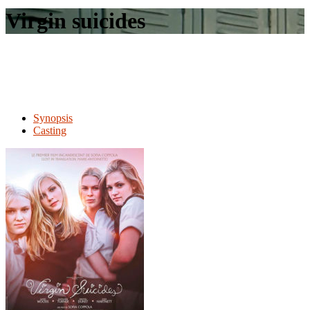
le
Virgin suicides
site
Synopsis
Casting