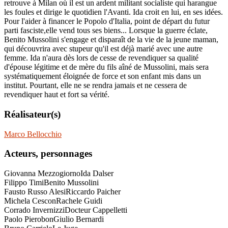
retrouve à Milan où il est un ardent militant socialiste qui harangue
les foules et dirige le quotidien l'Avanti. Ida croit en lui, en ses idées.
Pour l'aider à financer le Popolo d'Italia, point de départ du futur
parti fasciste,elle vend tous ses biens... Lorsque la guerre éclate,
Benito Mussolini s'engage et disparaît de la vie de la jeune maman,
qui découvrira avec stupeur qu'il est déjà marié avec une autre
femme. Ida n'aura dès lors de cesse de revendiquer sa qualité
d'épouse légitime et de mère du fils aîné de Mussolini, mais sera
systématiquement éloignée de force et son enfant mis dans un
institut. Pourtant, elle ne se rendra jamais et ne cessera de
revendiquer haut et fort sa vérité.
Réalisateur(s)
Marco Bellocchio
Acteurs, personnages
Giovanna Mezzogiorno
Ida Dalser
Filippo Timi
Benito Mussolini
Fausto Russo Alesi
Riccardo Paicher
Michela Cescon
Rachele Guidi
Corrado Invernizzi
Docteur Cappelletti
Paolo Pierobon
Giulio Bernardi