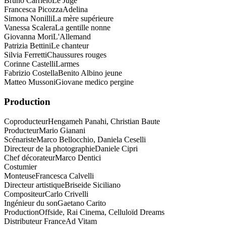
Bruno Carrielo
Le Juge
Francesca Picozza
Adelina
Simona Nonilli
La mère supérieure
Vanessa Scalera
La gentille nonne
Giovanna Mori
L'Allemand
Patrizia Bettini
Le chanteur
Silvia Ferretti
Chaussures rouges
Corinne Castelli
Larmes
Fabrizio Costella
Benito Albino jeune
Matteo Mussoni
Giovane medico pergine
Production
Coproducteur
Hengameh Panahi, Christian Baute
Producteur
Mario Gianani
Scénariste
Marco Bellocchio, Daniela Ceselli
Directeur de la photographie
Daniele Cipri
Chef décorateur
Marco Dentici
Costumier
Monteuse
Francesca Calvelli
Directeur artistique
Briseide Siciliano
Compositeur
Carlo Crivelli
Ingénieur du son
Gaetano Carito
Production
Offside, Rai Cinema, Celluloïd Dreams
Distributeur France
Ad Vitam