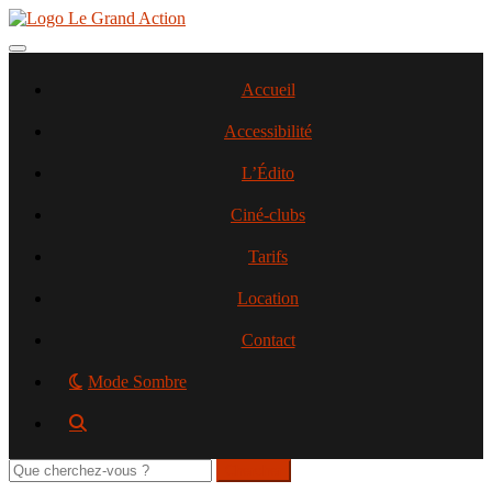
Aller
au
contenu
Toggle navigation
principal
Accueil
Accessibilité
L’Édito
Ciné-clubs
Tarifs
Location
Contact
Mode Sombre
Rechercher
sur