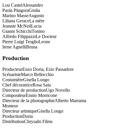
Lou Castel
Alessandro
Paola Pitagora
Giulia
Marino Masse
Augusto
Liliana Gerace
La mère
Jeannie McNeil
Lucia
Gianni Schicchi
Tonino
Alfredo Filippazzi
Le Docteur
Pierre Luigi Troglio
Leone
Irene Agnelli
Bruna
Production
Producteur
Enzo Doria, Ezio Passadore
Scénariste
Marco Bellocchio
Costumière
Gisella Longo
Chef décoratrice
Rosa Sala
Directeur de production
Ugo Novello
Compositeur
Ennio Morricone
Directeur de la photographie
Alberto Marrama
Monteur
Directeur artistique
Gisella Longo
Production
Doria
Distribution
Chrysalis Films