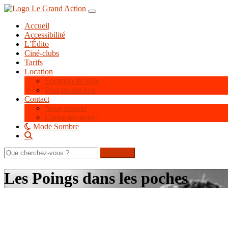
Aller
Toggle navigation
au
Accueil
contenu
Accessibilité
principal
L’Édito
Ciné-clubs
Tarifs
Location
Location de salle
Post-production
Contact
Nous trouver
Contactez-nous !
Mode Sombre
Rechercher
sur
le
Les Poings dans les poches
site