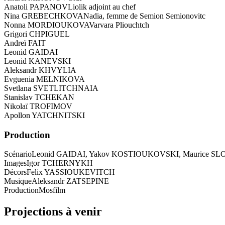
Anatoli PAPANOV
Liolik adjoint au chef
Nina GREBECHKOVA
Nadia, femme de Semion Semionovitc
Nonna MORDIOUKOVA
Varvara Pliouchtch
Grigori CHPIGUEL
Andreï FAIT
Leonid GAIDAI
Leonid KANEVSKI
Aleksandr KHVYLIA
Evguenia MELNIKOVA
Svetlana SVETLITCHNAIA
Stanislav TCHEKAN
Nikolaï TROFIMOV
Apollon YATCHNITSKI
Production
Scénario
Leonid GAIDAI, Yakov KOSTIOUKOVSKI, Maurice S
Images
Igor TCHERNYKH
Décors
Felix YASSIOUKEVITCH
Musique
Aleksandr ZATSEPINE
Production
Mosfilm
Projections à venir