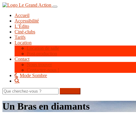
Aller
Toggle navigation
au
Accueil
contenu
Accessibilité
principal
L’Édito
Ciné-clubs
Tarifs
Location
Location de salle
Post-production
Contact
Nous trouver
Contactez-nous !
Mode Sombre
Rechercher
sur
le
Un Bras en diamants
site