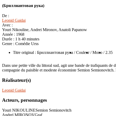
(Бриллиантовая рука)
De :
Leonid Gaidai
Avec :
Youri Nikouline, Andrei Mironov, Anatoli Papanow
Année :
1968
Durée :
1 h 40 minutes
Genre :
Comédie Urss
Titre original : Бриллиантовая рука
/ Couleur
/ Mono
/ 2.35
Dans une petite ville du littoral sud, agit une bande de trafiquants de 
compagnie du paisible et modeste économiste Semion Semionovitch. Le
Réalisateur(s)
Leonid Gaidai
Acteurs, personnages
Youri NIKOULINE
Semion Semionovitch
Andreï MIRONOV
Graf