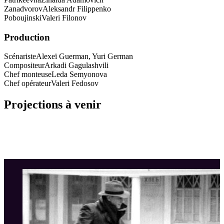
Zanadvorov
Aleksandr Filippenko
Poboujinski
Valeri Filonov
Production
Scénariste
Alexeï Guerman, Yuri German
Compositeur
Arkadi Gagulashvili
Chef monteuse
Leda Semyonova
Chef opérateur
Valeri Fedosov
Projections à venir