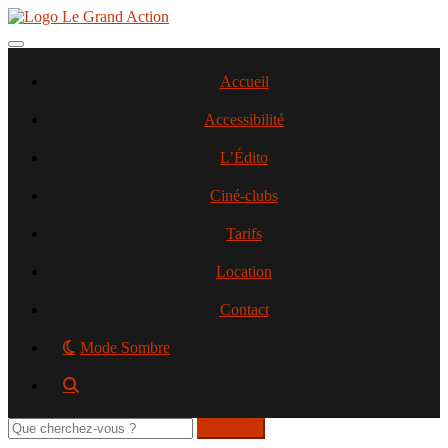
Aller
au
contenu
Toggle navigation
principal
Accueil
Accessibilité
L’Édito
Ciné-clubs
Tarifs
Location
Contact
Mode Sombre
Rechercher
sur