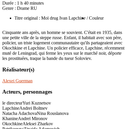
Durée :
1 h 40 minutes
Genre :
Drame RU
Titre original : Moï drug Ivan Lapchine
/ Couleur
Cinquante ans après, un homme se souvient. C'était en 1935, dans
une petite ville de la steppe russe. Enfant, il habitait avec son père,
policier, un triste logement communautaire qu'ils partageaient avec
Okochkine et Lapchine. Un policier efficace, Lapchine, récemment
muté de Leningrad, qui ferme les yeux sur le marché noir, déporte
les prostituées, traque la bande du tueur Soloviev.
Réalisateur(s)
Alexei Guerman
Acteurs, personnages
le directeur
Yuri Kuznetsov
Lapchine
Andrei Boltnev
Natacha Adachova
Nina Rouslanova
Khanine
Andreï Mironov
Okochkine
Aleksei Zharkov
Patrikeevna
Zinaida Adamovich