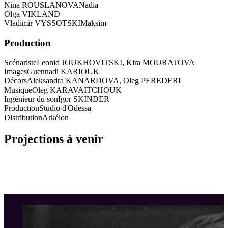
Nina ROUSLANOVA
Nadia
Olga VIKLAND
Vladimir VYSSOTSKI
Maksim
Production
Scénariste
Leonid JOUKHOVITSKI, Kira MOURATOVA
Images
Guennadi KARIOUK
Décors
Aleksandra KANARDOVA, Oleg PEREDERI
Musique
Oleg KARAVAITCHOUK
Ingénieur du son
Igor SKINDER
Production
Studio d'Odessa
Distribution
Arkéion
Projections à venir