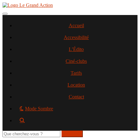
Aller
au
contenu
Toggle navigation
principal
Accueil
Accessibilité
L’Édito
Ciné-clubs
Tarifs
Location
Contact
Mode Sombre
Rechercher
sur