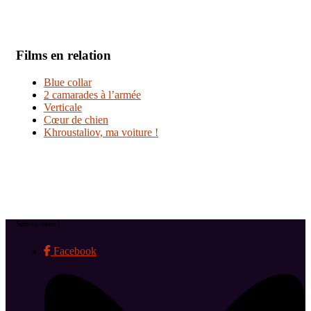
Films en relation
Blue collar
2 camarades à l’armée
Verticale
Cœur de chien
Khroustaliov, ma voiture !
Suivez-nous !
Facebook