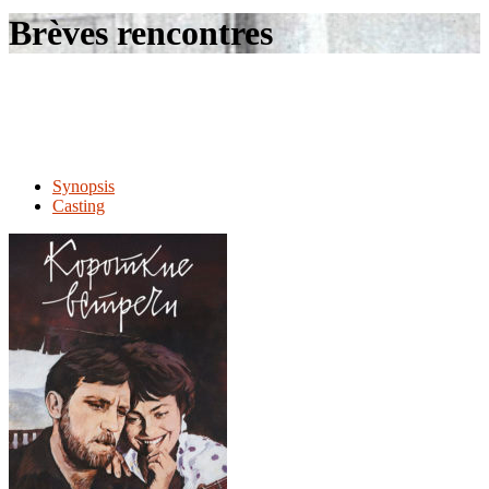
le
Brèves rencontres
site
Synopsis
Casting