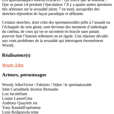
Que se passe t-il pendant l’éjaculation ? Il y a quatre autres questions
très sérieuses sur la sexualité (donc 7 en tout), auxquelles des
sketches répondent de façon parodique et délirante.
Certains sketches, dont celui des spermatozoïdes prêts à l’assault ou
l’échappée du sein géant, sont devenus des moments d’anthologie
du cinéma, de ceux qu’on se racontent en boucle sans jamais
pouvoir finir l’histoire tellement on en rigole. Une réponse décalée
aux vrais problèmes de la sexualité qui interrogent énormément
Woody.
Réalisateur(s)
Woody Allen
Acteurs, personnages
Woody Allen
Victor / Fabrizio / l'idiot / le spermatozoïde
John Carradine
le docteur Bernardo
Lou Jacobi
Sam
Louise Lasser
Gina
Anthony Quayle
le roi
Tony Randall
l'opérateur
Lynn Redgrave
la reine