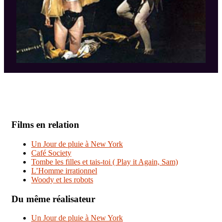
Films en relation
Un Jour de pluie à New York
Café Society
Tombe les filles et tais-toi ( Play it Again, Sam)
L’Homme irrationnel
Woody et les robots
Du même réalisateur
Un Jour de pluie à New York