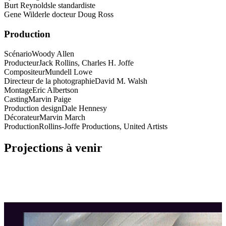
Burt Reynolds
le standardiste
Gene Wilder
le docteur Doug Ross
Production
Scénario
Woody Allen
Producteur
Jack Rollins, Charles H. Joffe
Compositeur
Mundell Lowe
Directeur de la photographie
David M. Walsh
Montage
Eric Albertson
Casting
Marvin Paige
Production design
Dale Hennesy
Décorateur
Marvin March
Production
Rollins-Joffe Productions, United Artists
Projections à venir