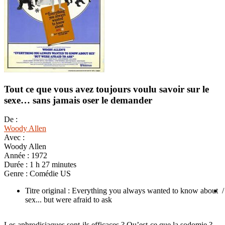
Tout ce que vous avez toujours voulu savoir sur le
sexe… sans jamais oser le demander
De :
Woody Allen
Avec :
Woody Allen
Année :
1972
Durée :
1 h 27 minutes
Genre :
Comédie US
Titre original : Everything you always wanted to know about
/
sex... but were afraid to ask
Les aphrodisiaques sont-ils efficaces ? Qu’est-ce que la sodomie ?