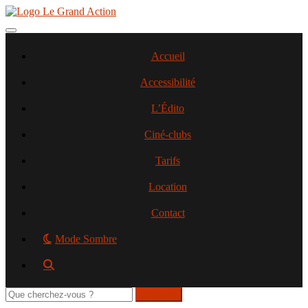
Aller
au
contenu
Toggle navigation
principal
Accueil
Accessibilité
L’Édito
Ciné-clubs
Tarifs
Location
Contact
Mode Sombre
Rechercher
sur