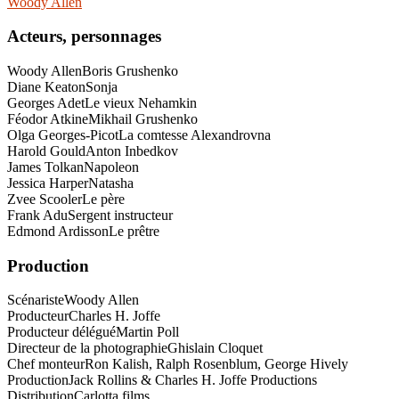
Woody Allen
Acteurs, personnages
Woody Allen
Boris Grushenko
Diane Keaton
Sonja
Georges Adet
Le vieux Nehamkin
Féodor Atkine
Mikhail Grushenko
Olga Georges-Picot
La comtesse Alexandrovna
Harold Gould
Anton Inbedkov
James Tolkan
Napoleon
Jessica Harper
Natasha
Zvee Scooler
Le père
Frank Adu
Sergent instructeur
Edmond Ardisson
Le prêtre
Production
Scénariste
Woody Allen
Producteur
Charles H. Joffe
Producteur délégué
Martin Poll
Directeur de la photographie
Ghislain Cloquet
Chef monteur
Ron Kalish, Ralph Rosenblum, George Hively
Production
Jack Rollins & Charles H. Joffe Productions
Distribution
Carlotta films