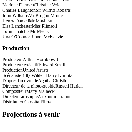
Marlene Dietrich
Christine Vole
Charles Laughton
Sir Wilfrid Robarts
John Williams
Mr Brogan Moore
Henry Daniell
Mr Mayhew
Elsa Lanchester
Miss Plimsoll
Torin Thatcher
Mr Myers
Una O'Connor J
Janet McKenzie
Production
Producteur
Arthur Hornblow Jr.
Producteur exécutif
Edward Small
Production
United Artists
Scénariste
Billy Wilder, Harry Kurnitz
D'après l'oeuvre de
Agatha Christie
Directeur de la photographie
Russell Harlan
Compositeur
Matty Malneck
Directeur artistique
Alexandre Trauner
Distribution
Carlotta Films
Projections à venir