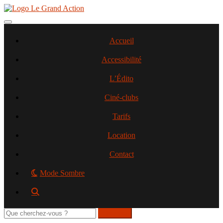
Aller
au
contenu
Toggle navigation
principal
Accueil
Accessibilité
L’Édito
Ciné-clubs
Tarifs
Location
Contact
Mode Sombre
Rechercher
sur