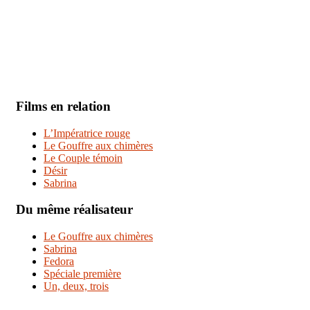
Films en relation
L’Impératrice rouge
Le Gouffre aux chimères
Le Couple témoin
Désir
Sabrina
Du même réalisateur
Le Gouffre aux chimères
Sabrina
Fedora
Spéciale première
Un, deux, trois