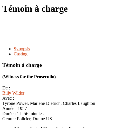
le
Témoin à charge
site
Synopsis
Casting
Témoin à charge
(Witness for the Prosecutio)
De :
Billy Wilder
Avec :
Tyrone Power, Marlene Dietrich, Charles Laughton
Année :
1957
Durée :
1 h 56 minutes
Genre :
Policier, Drame US