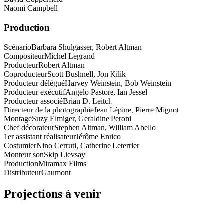
Naomi Campbell
Production
Scénario
Barbara Shulgasser, Robert Altman
Compositeur
Michel Legrand
Producteur
Robert Altman
Coproducteur
Scott Bushnell, Jon Kilik
Producteur délégué
Harvey Weinstein, Bob Weinstein
Producteur exécutif
Angelo Pastore, Ian Jessel
Producteur associé
Brian D. Leitch
Directeur de la photographie
Jean Lépine, Pierre Mignot
Montage
Suzy Elmiger, Geraldine Peroni
Chef décorateur
Stephen Altman, William Abello
1er assistant réalisateur
Jérôme Enrico
Costumier
Nino Cerruti, Catherine Leterrier
Monteur son
Skip Lievsay
Production
Miramax Films
Distributeur
Gaumont
Projections à venir