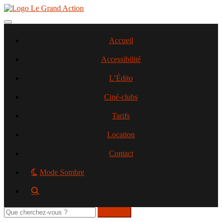
Aller
au
contenu
Toggle navigation
principal
Accueil
Accessibilité
L’Édito
Ciné-clubs
Tarifs
Location
Contact
Mode Sombre
Rechercher
sur