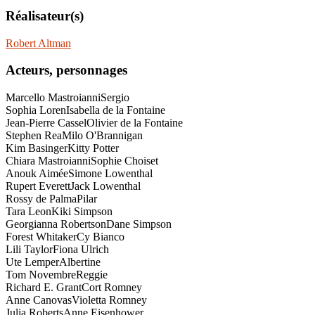
Réalisateur(s)
Robert Altman
Acteurs, personnages
Marcello Mastroianni
Sergio
Sophia Loren
Isabella de la Fontaine
Jean-Pierre Cassel
Olivier de la Fontaine
Stephen Rea
Milo O'Brannigan
Kim Basinger
Kitty Potter
Chiara Mastroianni
Sophie Choiset
Anouk Aimée
Simone Lowenthal
Rupert Everett
Jack Lowenthal
Rossy de Palma
Pilar
Tara Leon
Kiki Simpson
Georgianna Robertson
Dane Simpson
Forest Whitaker
Cy Bianco
Lili Taylor
Fiona Ulrich
Ute Lemper
Albertine
Tom Novembre
Reggie
Richard E. Grant
Cort Romney
Anne Canovas
Violetta Romney
Julia Roberts
Anne Eisenhower