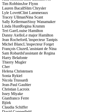
Tim Robbins
Joe Flynn
Lauren Bacall
Slim Chrysler
Lyle Lovett
Clint Lammeraux
Tracey Ullman
Nina Scant
Sally Kellerman
Sissy Wanamaker
Linda Hunt
Regina Krumm
Teri Garr
Louise Hamilton
Danny Aiello
Le major Hamilton
Jean Rochefort
L'inspecteur Tantpis
Michel Blanc
L'inspecteur Forget
François Cluzet
L'assistant de Nina
Sam Robards
l'assistant de Regina
Harry Belafonte
Thierry Mugler
Cher
Helena Christensen
Sonia Rykiel
Nicola Trussardi
Jean-Paul Gaultier
Christian Lacroix
Issey Miyake
Gianfranco Ferre
Björk
Claudia Schiffer
David Copperfield