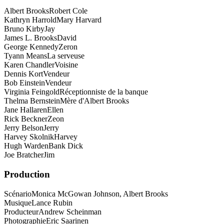
Albert Brooks
Robert Cole
Kathryn Harrold
Mary Harvard
Bruno Kirby
Jay
James L. Brooks
David
George Kennedy
Zeron
Tyann Means
La serveuse
Karen Chandler
Voisine
Dennis Kort
Vendeur
Bob Einstein
Vendeur
Virginia Feingold
Réceptionniste de la banque
Thelma Bernstein
Mère d'Albert Brooks
Jane Hallaren
Ellen
Rick Beckner
Zeon
Jerry Belson
Jerry
Harvey Skolnik
Harvey
Hugh Warden
Bank Dick
Joe Bratcher
Jim
Production
Scénario
Monica McGowan Johnson, Albert Brooks
Musique
Lance Rubin
Producteur
Andrew Scheinman
Photographie
Eric Saarinen