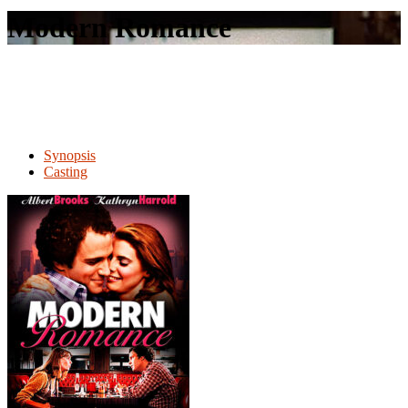
le
Modern Romance
site
Synopsis
Casting