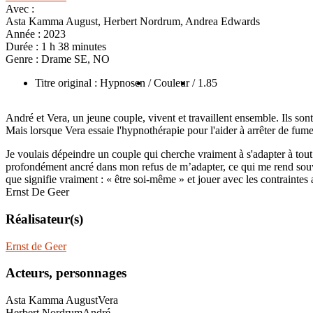
Avec :
Asta Kamma August, Herbert Nordrum, Andrea Edwards
Année :
2023
Durée :
1 h 38 minutes
Genre :
Drame SE, NO
Titre original : Hypnosen
/ Couleur
/ 1.85
André et Vera, un jeune couple, vivent et travaillent ensemble. Ils sont
Mais lorsque Vera essaie l'hypnothérapie pour l'aider à arrêter de fum
Je voulais dépeindre un couple qui cherche vraiment à s'adapter à tou
profondément ancré dans mon refus de m’adapter, ce qui me rend souve
que signifie vraiment : « être soi-même » et jouer avec les contraintes 
Ernst De Geer
Réalisateur(s)
Ernst de Geer
Acteurs, personnages
Asta Kamma August
Vera
Herbert Nordrum
André