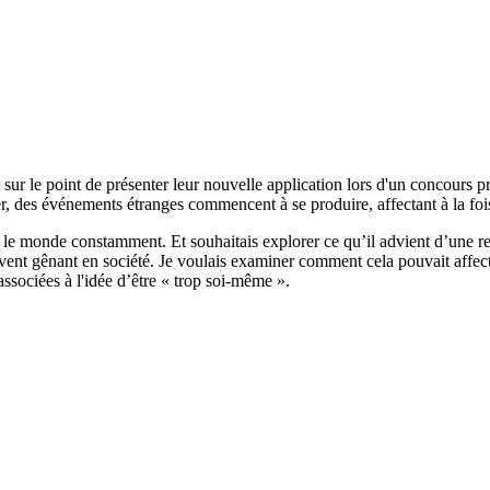
 sur le point de présenter leur nouvelle application lors d'un concours p
er, des événements étranges commencent à se produire, affectant à la fo
t le monde constamment. Et souhaitais explorer ce qu’il advient d’une 
nt gênant en société. Je voulais examiner comment cela pouvait affect
associées à l'idée d’être « trop soi-même ».