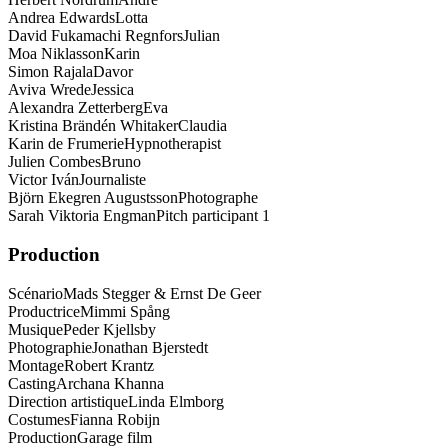
Andrea Edwards
Lotta
David Fukamachi Regnfors
Julian
Moa Niklasson
Karin
Simon Rajala
Davor
Aviva Wrede
Jessica
Alexandra Zetterberg
Eva
Kristina Brändén Whitaker
Claudia
Karin de Frumerie
Hypnotherapist
Julien Combes
Bruno
Victor Iván
Journaliste
Björn Ekegren Augustsson
Photographe
Sarah Viktoria Engman
Pitch participant 1
Production
Scénario
Mads Stegger & Ernst De Geer
Productrice
Mimmi Spång
Musique
Peder Kjellsby
Photographie
Jonathan Bjerstedt
Montage
Robert Krantz
Casting
Archana Khanna
Direction artistique
Linda Elmborg
Costumes
Fianna Robijn
Production
Garage film