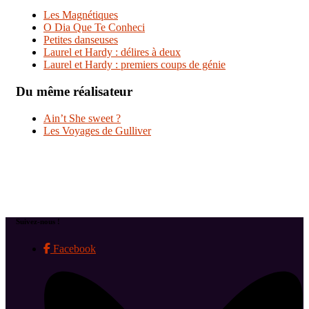
Les Magnétiques
O Dia Que Te Conheci
Petites danseuses
Laurel et Hardy : délires à deux
Laurel et Hardy : premiers coups de génie
Du même réalisateur
Ain’t She sweet ?
Les Voyages de Gulliver
Suivez-nous !
Facebook