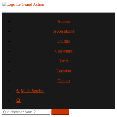
Aller
au
contenu
Toggle navigation
principal
Accueil
Accessibilité
L’Édito
Ciné-clubs
Tarifs
Location
Contact
Mode Sombre
Rechercher
sur