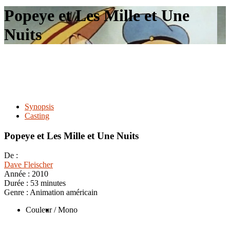
le
Popeye et Les Mille et Une
site
Nuits
Synopsis
Casting
Popeye et Les Mille et Une Nuits
De :
Dave Fleischer
Année :
2010
Durée :
53 minutes
Genre :
Animation américain
Couleur
/ Mono