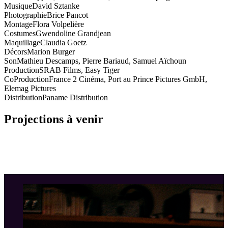
Musique
David Sztanke
Photographie
Brice Pancot
Montage
Flora Volpelière
Costumes
Gwendoline Grandjean
Maquillage
Claudia Goetz
Décors
Marion Burger
Son
Mathieu Descamps, Pierre Bariaud, Samuel Aïchoun
Production
SRAB Films, Easy Tiger
CoProduction
France 2 Cinéma, Port au Prince Pictures GmbH,
Elemag Pictures
Distribution
Paname Distribution
Projections à venir