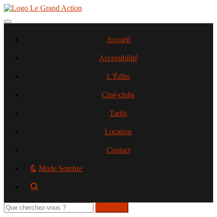
Aller
au
contenu
Toggle navigation
principal
Accueil
Accessibilité
L’Édito
Ciné-clubs
Tarifs
Location
Contact
Mode Sombre
Rechercher
sur