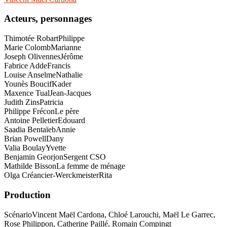
Acteurs, personnages
Thimotée Robart
Philippe
Marie Colomb
Marianne
Joseph Olivennes
Jérôme
Fabrice Adde
Francis
Louise Anselme
Nathalie
Younès Boucif
Kader
Maxence Tual
Jean-Jacques
Judith Zins
Patricia
Philippe Frécon
Le père
Antoine Pelletier
Edouard
Saadia Bentaïeb
Annie
Brian Powell
Dany
Valia Boulay
Yvette
Benjamin Georjon
Sergent CSO
Mathilde Bisson
La femme de ménage
Olga Créancier-Werckmeister
Rita
Production
Scénario
Vincent Maël Cardona, Chloé Larouchi, Maël Le Garrec,
Rose Philippon, Catherine Paillé, Romain Compingt