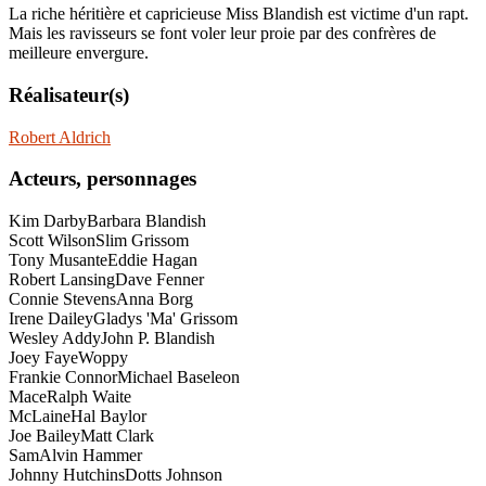
La riche héritière et capricieuse Miss Blandish est victime d'un rapt.
Mais les ravisseurs se font voler leur proie par des confrères de
meilleure envergure.
Réalisateur(s)
Robert Aldrich
Acteurs, personnages
Kim Darby
Barbara Blandish
Scott Wilson
Slim Grissom
Tony Musante
Eddie Hagan
Robert Lansing
Dave Fenner
Connie Stevens
Anna Borg
Irene Dailey
Gladys 'Ma' Grissom
Wesley Addy
John P. Blandish
Joey Faye
Woppy
Frankie Connor
Michael Baseleon
Mace
Ralph Waite
McLaine
Hal Baylor
Joe Bailey
Matt Clark
Sam
Alvin Hammer
Johnny Hutchins
Dotts Johnson