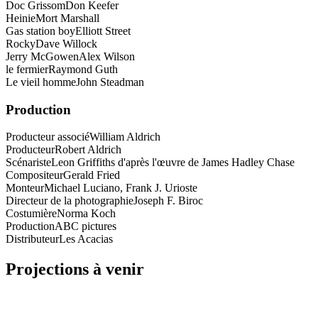
Doc Grissom
Don Keefer
Heinie
Mort Marshall
Gas station boy
Elliott Street
Rocky
Dave Willock
Jerry McGowen
Alex Wilson
le fermier
Raymond Guth
Le vieil homme
John Steadman
Production
Producteur associé
William Aldrich
Producteur
Robert Aldrich
Scénariste
Leon Griffiths d'après l'œuvre de James Hadley Chase
Compositeur
Gerald Fried
Monteur
Michael Luciano, Frank J. Urioste
Directeur de la photographie
Joseph F. Biroc
Costumière
Norma Koch
Production
ABC pictures
Distributeur
Les Acacias
Projections à venir