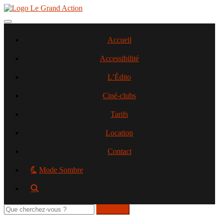
Aller
au
contenu
Toggle navigation
principal
Accueil
Accessibilité
L’Édito
Ciné-clubs
Tarifs
Location
Contact
Mode Sombre
Rechercher
sur