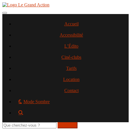
Aller
au
contenu
Toggle navigation
principal
Accueil
Accessibilité
L’Édito
Ciné-clubs
Tarifs
Location
Contact
Mode Sombre
Rechercher
sur