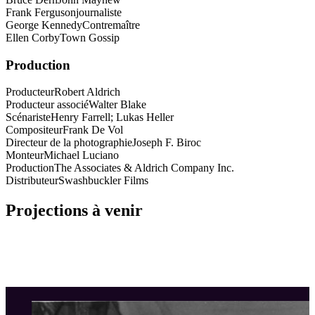
Frank Ferguson
journaliste
George Kennedy
Contremaître
Ellen Corby
Town Gossip
Production
Producteur
Robert Aldrich
Producteur associé
Walter Blake
Scénariste
Henry Farrell; Lukas Heller
Compositeur
Frank De Vol
Directeur de la photographie
Joseph F. Biroc
Monteur
Michael Luciano
Production
The Associates & Aldrich Company Inc.
Distributeur
Swashbuckler Films
Projections à venir