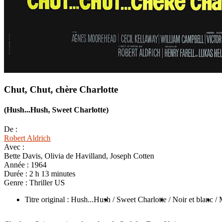
Chut, Chut, chère Charlotte
(Hush...Hush, Sweet Charlotte)
De :
Robert Aldrich
Avec :
Bette Davis, Olivia de Havilland, Joseph Cotten
Année :
1964
Durée :
2 h 13 minutes
Genre :
Thriller US
Titre original : Hush...Hush
/ Sweet Charlotte
/ Noir et blanc
/