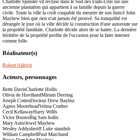
Charlotte Spinster vit recluse dans le Sud des Etats-Unis sur une
ancienne plantation qui appartient à sa famille depuis la guerre
civile. Toute la ville la croît coupable du meurtre de son fiancé John
Mayhew bien que rien n'ait jamais été prouvé. Sa tranquilité est
dérangée le jour où la ville décide la construction d'une autoroute sur
la propriété familiale. Charlotte décide alors de se battre. La dernière
héritière de la propriété profite de l'occasion pour la faire interner
comme folle.
Réalisateur(s)
Robert Aldrich
Acteurs, personnages
Bette Davis
Charlotte Hollis
Olivia de Havilland
Miriam Deering
Joseph Cotten
Docteur Drew Bayliss
Agnes Moorehead
Velma Cruther
Cecil Kellaway
Harry Willis
Victor Buono
Big Sam hollis
Mary Astor
Jewel Mayhew
Wesley Addy
sheriff Luke standish
William Campbell
Paul Marchand
Bruce Dern
John Mayhew