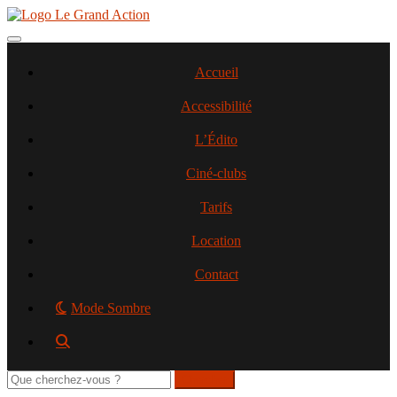
Aller
au
contenu
Toggle navigation
principal
Accueil
Accessibilité
L’Édito
Ciné-clubs
Tarifs
Location
Contact
Mode Sombre
Rechercher
sur