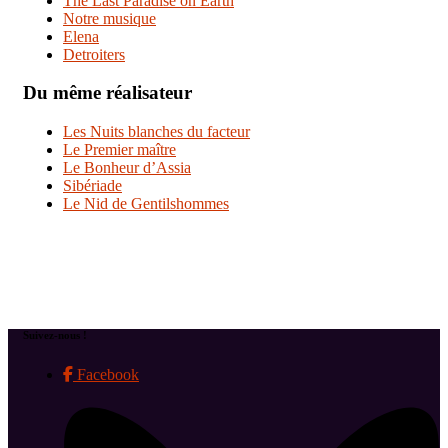
The Last Paradise on Earth
Notre musique
Elena
Detroiters
Du même réalisateur
Les Nuits blanches du facteur
Le Premier maître
Le Bonheur d’Assia
Sibériade
Le Nid de Gentilshommes
Suivez-nous !
Facebook