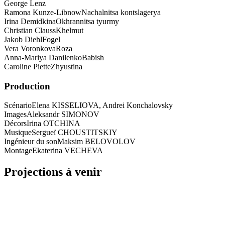
George Lenz
Ramona Kunze-Libnow
Nachalnitsa kontslagerya
Irina Demidkina
Okhrannitsa tyurmy
Christian Clauss
Khelmut
Jakob Diehl
Fogel
Vera Voronkova
Roza
Anna-Mariya Danilenko
Babish
Caroline Piette
Zhyustina
Production
Scénario
Elena KISSELIOVA, Andrei Konchalovsky
Images
Aleksandr SIMONOV
Décors
Irina OTCHINA
Musique
Sergueï CHOUSTITSKIY
Ingénieur du son
Maksim BELOVOLOV
Montage
Ekaterina VECHEVA
Projections à venir