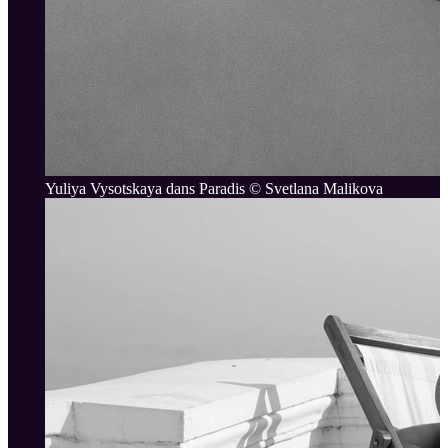
Yuliya Vysotskaya dans Paradis © Svetlana Malikova