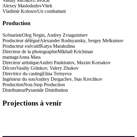
Vasiliy Michkiv
L'avocat
Alexey Maslodudov
Vitek
Vladimir Kolosov
Un combattant
Production
Scénariste
Oleg Negin, Andrey Zviaguintsev
Producteur délégué
Alexander Rodnyansky, Sergey Melkumov
Producteur exécutif
Katya Marakulina
Directeur de la photographie
Mikhaïl Krichman
mantage
Anna Mass
Directeur artistique
Andrei Panktratov, Maxim Korsakov
Décors
Vasiliy Gritskov, Valery Zhukov
Directrice du casting
Elina Ternyeva
Ingénieur du son
Andrey Dergachev, Stas Krechkov
Production
Non-Stop Production
Distributeur
Pyramide Distribution
Projections à venir