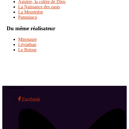
Aguirre, la colère de Dieu
La Naissance des oasis
La Meurtrière
Panquiaco
Du même réalisateur
Minotaure
Léviathan
Le Retour
Suivez-nous !
Facebook