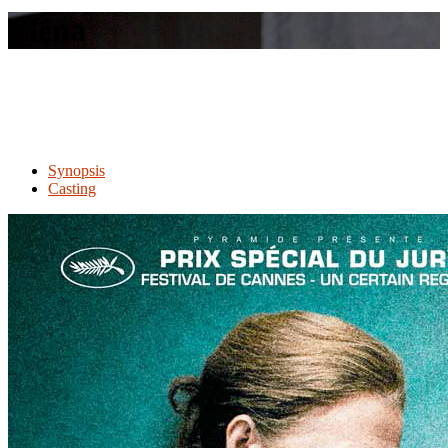
le
Elena
site
Synopsis
Casting