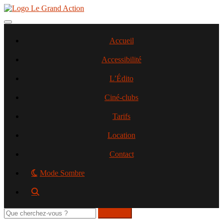
Aller
au
contenu
Toggle navigation
principal
Accueil
Accessibilité
L’Édito
Ciné-clubs
Tarifs
Location
Contact
Mode Sombre
Rechercher
sur