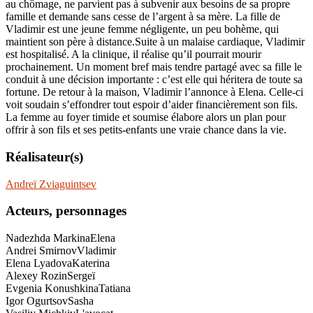
au chômage, ne parvient pas à subvenir aux besoins de sa propre
famille et demande sans cesse de l’argent à sa mère. La fille de
Vladimir est une jeune femme négligente, un peu bohème, qui
maintient son père à distance.Suite à un malaise cardiaque, Vladimir
est hospitalisé. A la clinique, il réalise qu’il pourrait mourir
prochainement. Un moment bref mais tendre partagé avec sa fille le
conduit à une décision importante : c’est elle qui héritera de toute sa
fortune. De retour à la maison, Vladimir l’annonce à Elena. Celle-ci
voit soudain s’effondrer tout espoir d’aider financièrement son fils.
La femme au foyer timide et soumise élabore alors un plan pour
offrir à son fils et ses petits-enfants une vraie chance dans la vie.
Réalisateur(s)
Andreï Zviaguintsev
Acteurs, personnages
Nadezhda Markina
Elena
Andrei Smirnov
Vladimir
Elena Lyadova
Katerina
Alexey Rozin
Sergeï
Evgenia Konushkina
Tatiana
Igor Ogurtsov
Sasha