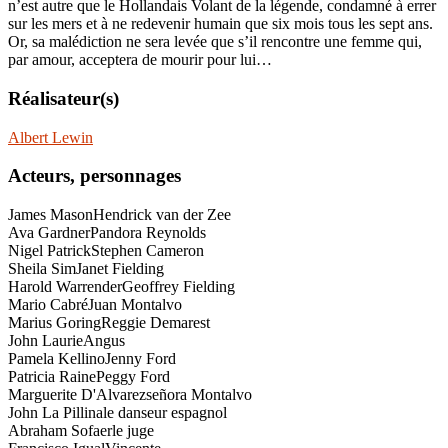
n’est autre que le Hollandais Volant de la légende, condamné à errer
sur les mers et à ne redevenir humain que six mois tous les sept ans.
Or, sa malédiction ne sera levée que s’il rencontre une femme qui,
par amour, acceptera de mourir pour lui…
Réalisateur(s)
Albert Lewin
Acteurs, personnages
James Mason
Hendrick van der Zee
Ava Gardner
Pandora Reynolds
Nigel Patrick
Stephen Cameron
Sheila Sim
Janet Fielding
Harold Warrender
Geoffrey Fielding
Mario Cabré
Juan Montalvo
Marius Goring
Reggie Demarest
John Laurie
Angus
Pamela Kellino
Jenny Ford
Patricia Raine
Peggy Ford
Marguerite D'Alvarez
señora Montalvo
John La Pillina
le danseur espagnol
Abraham Sofaer
le juge