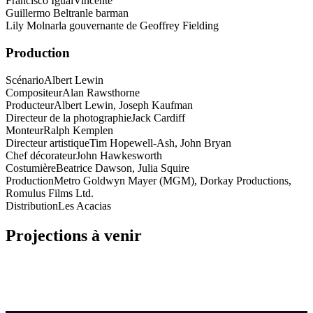
Francisco Igual
Vincente
Guillermo Beltran
le barman
Lily Molnar
la gouvernante de Geoffrey Fielding
Production
Scénario
Albert Lewin
Compositeur
Alan Rawsthorne
Producteur
Albert Lewin, Joseph Kaufman
Directeur de la photographie
Jack Cardiff
Monteur
Ralph Kemplen
Directeur artistique
Tim Hopewell-Ash, John Bryan
Chef décorateur
John Hawkesworth
Costumière
Beatrice Dawson, Julia Squire
Production
Metro Goldwyn Mayer (MGM), Dorkay Productions,
Romulus Films Ltd.
Distribution
Les Acacias
Projections à venir