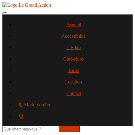
Aller
au
contenu
Toggle navigation
principal
Accueil
Accessibilité
L’Édito
Ciné-clubs
Tarifs
Location
Contact
Mode Sombre
Rechercher
sur