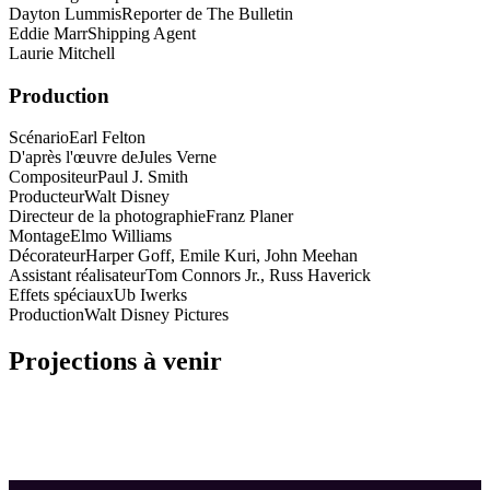
Dayton Lummis
Reporter de The Bulletin
Eddie Marr
Shipping Agent
Laurie Mitchell
Production
Scénario
Earl Felton
D'après l'œuvre de
Jules Verne
Compositeur
Paul J. Smith
Producteur
Walt Disney
Directeur de la photographie
Franz Planer
Montage
Elmo Williams
Décorateur
Harper Goff, Emile Kuri, John Meehan
Assistant réalisateur
Tom Connors Jr., Russ Haverick
Effets spéciaux
Ub Iwerks
Production
Walt Disney Pictures
Projections à venir