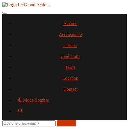
Aller
au
contenu
Toggle navigation
principal
Accueil
Accessibilité
L’Édito
Ciné-clubs
Tarifs
Location
Contact
Mode Sombre
Rechercher
sur