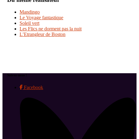
Mandingo
Le Voyage fantastique
Soleil vert
Les Flics ne dorment pas la nuit
L’Etrangleur de Boston
Suivez-nous !
Facebook