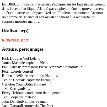
En 1868, un monstre mystérieux s'acharne sur les bateaux naviguant
dans l'océan Pacifique. Alarmé par ce phénomène, le gouvernement
américain arme une frégate. Ned, un fabuleux harponneur, Aronnax,
un homme de science et son assistant partent à la recherche du
supposé monstre marin…
Réalisateur(s)
Richard Fleischer
Acteurs, personnages
Kirk Douglas
Ned Leland
James Mason
le capitaine Nemo
Paul Lukas
le professeur Pierre Aronnax / le narrateur
Peter Lorre
le conseil
Robert J. Wilke
le second du Nautilus
Ted de Corsia
la capitaine Farragut
Carleton Young
John Howard
J.M. Kerrigan
Billy
Percy Helton
le conducteur de diligence
Ted Cooper
un matelot
John Daheim
Nautilus Seaman
Jack Gargan
Reporter du The Post