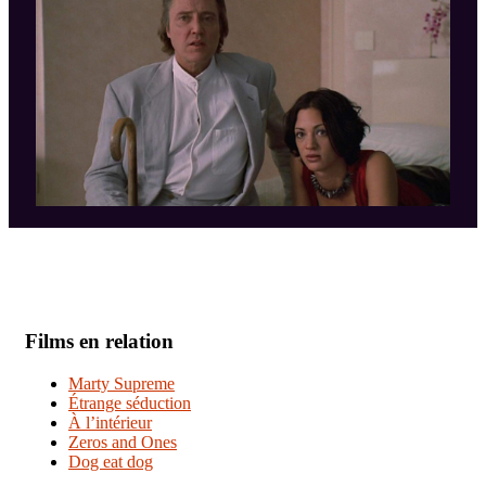
Films en relation
Marty Supreme
Étrange séduction
À l’intérieur
Zeros and Ones
Dog eat dog