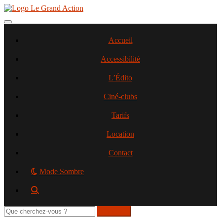
Aller
au
contenu
Toggle navigation
principal
Accueil
Accessibilité
L’Édito
Ciné-clubs
Tarifs
Location
Contact
Mode Sombre
Rechercher
sur