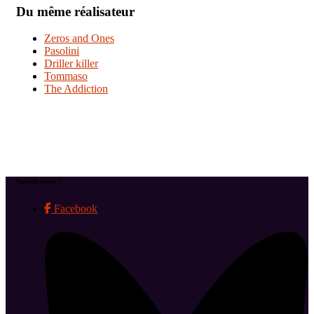
Du même réalisateur
Zeros and Ones
Pasolini
Driller killer
Tommaso
The Addiction
Suivez-nous !
Facebook