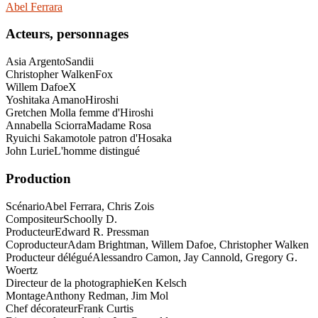
Abel Ferrara
Acteurs, personnages
Asia Argento
Sandii
Christopher Walken
Fox
Willem Dafoe
X
Yoshitaka Amano
Hiroshi
Gretchen Mol
la femme d'Hiroshi
Annabella Sciorra
Madame Rosa
Ryuichi Sakamoto
le patron d'Hosaka
John Lurie
L'homme distingué
Production
Scénario
Abel Ferrara, Chris Zois
Compositeur
Schoolly D.
Producteur
Edward R. Pressman
Coproducteur
Adam Brightman, Willem Dafoe, Christopher Walken
Producteur délégué
Alessandro Camon, Jay Cannold, Gregory G.
Woertz
Directeur de la photographie
Ken Kelsch
Montage
Anthony Redman, Jim Mol
Chef décorateur
Frank Curtis