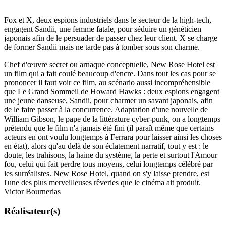
Fox et X, deux espions industriels dans le secteur de la high-tech,
engagent Sandii, une femme fatale, pour séduire un généticien
japonais afin de le persuader de passer chez leur client. X se charge
de former Sandii mais ne tarde pas à tomber sous son charme.
Chef d'œuvre secret ou arnaque conceptuelle, New Rose Hotel est
un film qui a fait coulé beaucoup d'encre. Dans tout les cas pour se
prononcer il faut voir ce film, au scénario aussi incompréhensible
que Le Grand Sommeil de Howard Hawks : deux espions engagent
une jeune danseuse, Sandii, pour charmer un savant japonais, afin
de le faire passer à la concurrence. Adaptation d'une nouvelle de
William Gibson, le pape de la littérature cyber-punk, on a longtemps
prétendu que le film n'a jamais été fini (il paraît même que certains
acteurs en ont voulu longtemps à Ferrara pour laisser ainsi les choses
en état), alors qu'au delà de son éclatement narratif, tout y est : le
doute, les trahisons, la haine du système, la perte et surtout l'Amour
fou, celui qui fait perdre tous moyens, celui longtemps célébré par
les surréalistes. New Rose Hotel, quand on s'y laisse prendre, est
l'une des plus merveilleuses rêveries que le cinéma ait produit.
Victor Bournerias
Réalisateur(s)