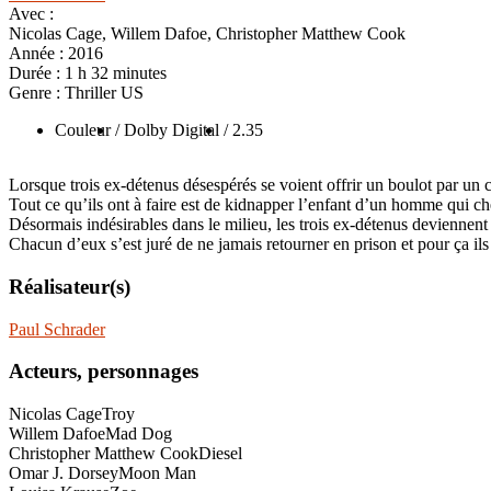
Avec :
Nicolas Cage, Willem Dafoe, Christopher Matthew Cook
Année :
2016
Durée :
1 h 32 minutes
Genre :
Thriller US
Couleur
/ Dolby Digital
/ 2.35
Lorsque trois ex-détenus désespérés se voient offrir un boulot par un c
Tout ce qu’ils ont à faire est de kidnapper l’enfant d’un homme qui che
Désormais indésirables dans le milieu, les trois ex-détenus deviennent l
Chacun d’eux s’est juré de ne jamais retourner en prison et pour ça ils 
Réalisateur(s)
Paul Schrader
Acteurs, personnages
Nicolas Cage
Troy
Willem Dafoe
Mad Dog
Christopher Matthew Cook
Diesel
Omar J. Dorsey
Moon Man