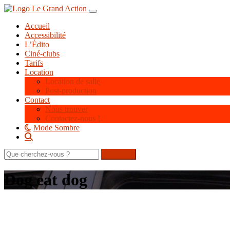
Aller
Toggle navigation
au
Accueil
contenu
Accessibilité
principal
L’Édito
Ciné-clubs
Tarifs
Location
Location de salle
Post-production
Contact
Nous trouver
Contactez-nous !
Mode Sombre
Rechercher
sur
le
Dog eat dog
site