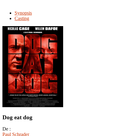
Synopsis
Casting
Dog eat dog
De :
Paul Schrader