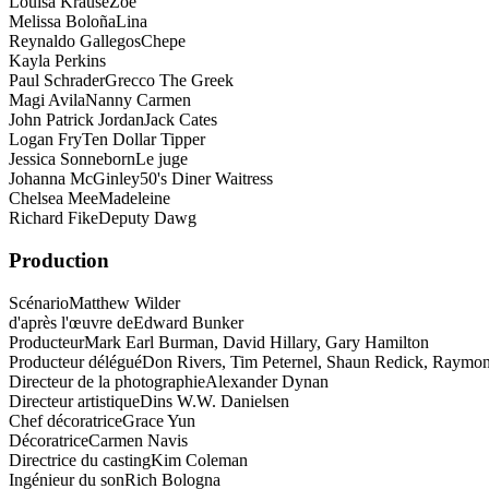
Louisa Krause
Zoe
Melissa Boloña
Lina
Reynaldo Gallegos
Chepe
Kayla Perkins
Paul Schrader
Grecco The Greek
Magi Avila
Nanny Carmen
John Patrick Jordan
Jack Cates
Logan Fry
Ten Dollar Tipper
Jessica Sonneborn
Le juge
Johanna McGinley
50's Diner Waitress
Chelsea Mee
Madeleine
Richard Fike
Deputy Dawg
Production
Scénario
Matthew Wilder
d'après l'œuvre de
Edward Bunker
Producteur
Mark Earl Burman, David Hillary, Gary Hamilton
Producteur délégué
Don Rivers, Tim Peternel, Shaun Redick, Raymo
Directeur de la photographie
Alexander Dynan
Directeur artistique
Dins W.W. Danielsen
Chef décoratrice
Grace Yun
Décoratrice
Carmen Navis
Directrice du casting
Kim Coleman
Ingénieur du son
Rich Bologna