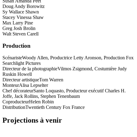
Susan Amanda Peet
Doug Andy Borowitz
Sy Wallace Shawn
Stacey Vinessa Shaw
Max Larry Pine
Greg Josh Brolin
Walt Steven Carell
Production
Scénariste
Woody Allen, Productrice Letty Aronson, Production Fox
Searchlight Pictures
Directeur de la photographie
Vilmos Zsigmond, Costumière Judy
Ruskin Howell
Directeur artistique
Tom Warren
Monteur
Alisa Lepselter
Chef décorateur
Santo Loquasto, Producteur exécutif Charles H.
Joffe, Jack Rollins, Stephen Tenenbaum
Coproducteur
Helen Robin
Distribution
Twentieth Century Fox France
Projections à venir