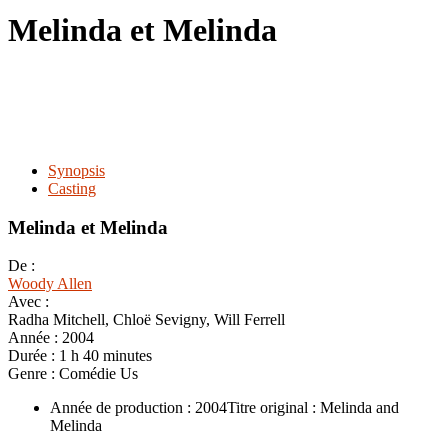
le
Melinda et Melinda
site
Synopsis
Casting
Melinda et Melinda
De :
Woody Allen
Avec :
Radha Mitchell, Chloë Sevigny, Will Ferrell
Année :
2004
Durée :
1 h 40 minutes
Genre :
Comédie Us
Année de production : 2004Titre original : Melinda and
Melinda