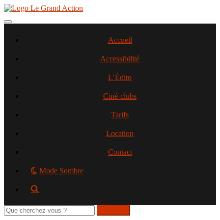
Aller
au
contenu
Toggle navigation
principal
Accueil
Accessibilité
L’Édito
Ciné-clubs
Tarifs
Location
Contact
Mode Sombre
Rechercher
sur