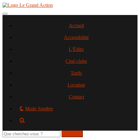
Aller
au
contenu
Toggle navigation
principal
Accueil
Accessibilité
L’Édito
Ciné-clubs
Tarifs
Location
Contact
Mode Sombre
Rechercher
sur