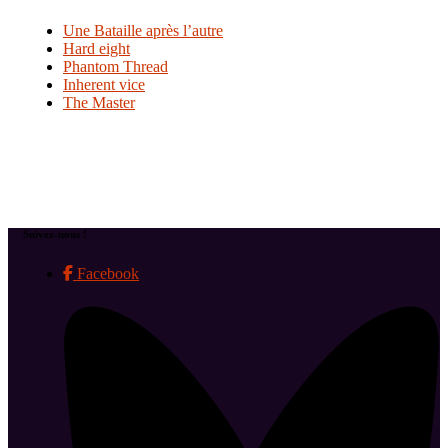
Une Bataille après l’autre
Hard eight
Phantom Thread
Inherent vice
The Master
Suivez-nous !
Facebook