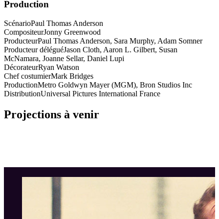
Production
Scénario
Paul Thomas Anderson
Compositeur
Jonny Greenwood
Producteur
Paul Thomas Anderson, Sara Murphy, Adam Somner
Producteur délégué
Jason Cloth, Aaron L. Gilbert, Susan
McNamara, Joanne Sellar, Daniel Lupi
Décorateur
Ryan Watson
Chef costumier
Mark Bridges
Production
Metro Goldwyn Mayer (MGM), Bron Studios Inc
Distribution
Universal Pictures International France
Projections à venir