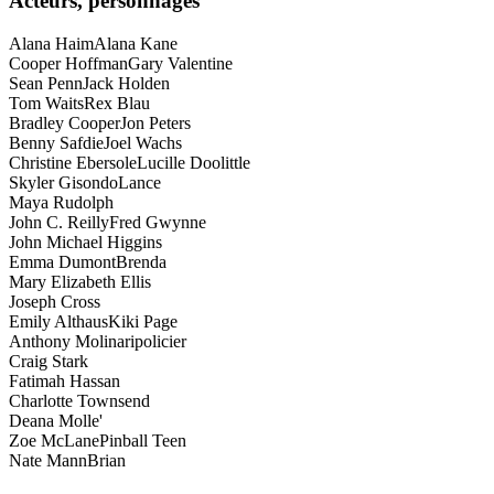
Acteurs, personnages
Alana Haim
Alana Kane
Cooper Hoffman
Gary Valentine
Sean Penn
Jack Holden
Tom Waits
Rex Blau
Bradley Cooper
Jon Peters
Benny Safdie
Joel Wachs
Christine Ebersole
Lucille Doolittle
Skyler Gisondo
Lance
Maya Rudolph
John C. Reilly
Fred Gwynne
John Michael Higgins
Emma Dumont
Brenda
Mary Elizabeth Ellis
Joseph Cross
Emily Althaus
Kiki Page
Anthony Molinari
policier
Craig Stark
Fatimah Hassan
Charlotte Townsend
Deana Molle'
Zoe McLane
Pinball Teen
Nate Mann
Brian