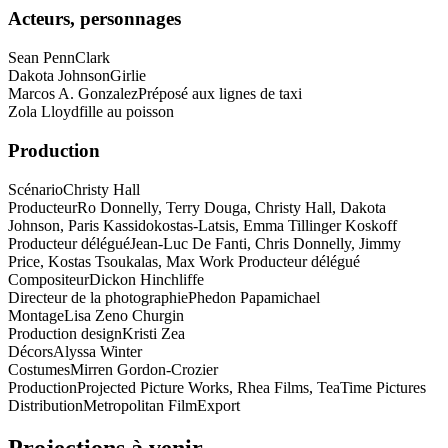
Acteurs, personnages
Sean Penn
Clark
Dakota Johnson
Girlie
Marcos A. Gonzalez
Préposé aux lignes de taxi
Zola Lloyd
fille au poisson
Production
Scénario
Christy Hall
Producteur
Ro Donnelly, Terry Douga, Christy Hall, Dakota
Johnson, Paris Kassidokostas-Latsis, Emma Tillinger Koskoff
Producteur délégué
Jean-Luc De Fanti, Chris Donnelly, Jimmy
Price, Kostas Tsoukalas, Max Work Producteur délégué
Compositeur
Dickon Hinchliffe
Directeur de la photographie
Phedon Papamichael
Montage
Lisa Zeno Churgin
Production design
Kristi Zea
Décors
Alyssa Winter
Costumes
Mirren Gordon-Crozier
Production
Projected Picture Works, Rhea Films, TeaTime Pictures
Distribution
Metropolitan FilmExport
Projections à venir