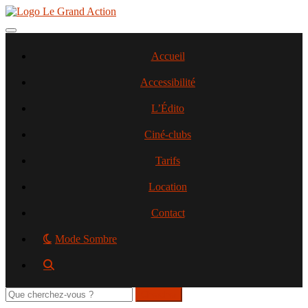
Aller
au
contenu
Toggle navigation
principal
Accueil
Accessibilité
L’Édito
Ciné-clubs
Tarifs
Location
Contact
Mode Sombre
Rechercher
sur