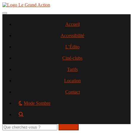
Aller
au
contenu
Toggle navigation
principal
Accueil
Accessibilité
L’Édito
Ciné-clubs
Tarifs
Location
Contact
Mode Sombre
Rechercher
sur