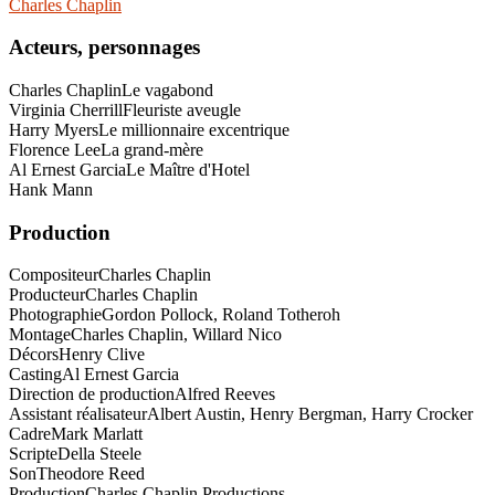
Charles Chaplin
Acteurs, personnages
Charles Chaplin
Le vagabond
Virginia Cherrill
Fleuriste aveugle
Harry Myers
Le millionnaire excentrique
Florence Lee
La grand-mère
Al Ernest Garcia
Le Maître d'Hotel
Hank Mann
Production
Compositeur
Charles Chaplin
Producteur
Charles Chaplin
Photographie
Gordon Pollock, Roland Totheroh
Montage
Charles Chaplin, Willard Nico
Décors
Henry Clive
Casting
Al Ernest Garcia
Direction de production
Alfred Reeves
Assistant réalisateur
Albert Austin, Henry Bergman, Harry Crocker
Cadre
Mark Marlatt
Scripte
Della Steele
Son
Theodore Reed
Production
Charles Chaplin Productions