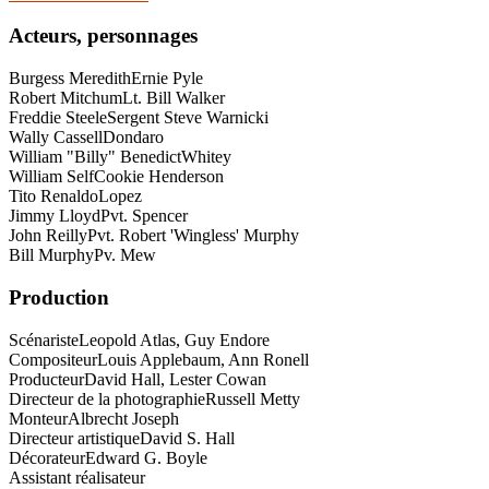
Acteurs, personnages
Burgess Meredith
Ernie Pyle
Robert Mitchum
Lt. Bill Walker
Freddie Steele
Sergent Steve Warnicki
Wally Cassell
Dondaro
William "Billy" Benedict
Whitey
William Self
Cookie Henderson
Tito Renaldo
Lopez
Jimmy Lloyd
Pvt. Spencer
John Reilly
Pvt. Robert 'Wingless' Murphy
Bill Murphy
Pv. Mew
Production
Scénariste
Leopold Atlas, Guy Endore
Compositeur
Louis Applebaum, Ann Ronell
Producteur
David Hall, Lester Cowan
Directeur de la photographie
Russell Metty
Monteur
Albrecht Joseph
Directeur artistique
David S. Hall
Décorateur
Edward G. Boyle
Assistant réalisateur