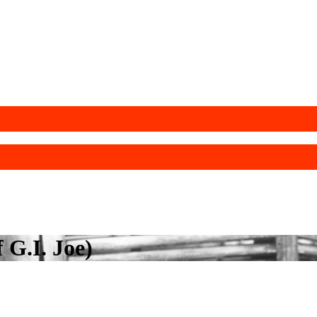
f G.I. Joe)