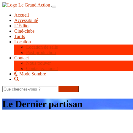
Aller
Toggle navigation
au
Accueil
contenu
Accessibilité
principal
L’Édito
Ciné-clubs
Tarifs
Location
Location de salle
Post-production
Contact
Nous trouver
Contactez-nous !
Mode Sombre
Rechercher
sur
le
Le Dernier partisan
site