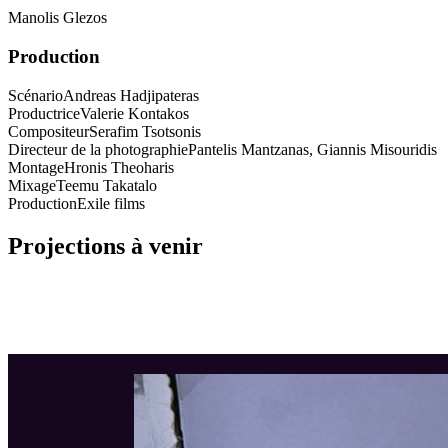
Manolis Glezos
Production
Scénario
Andreas Hadjipateras
Productrice
Valerie Kontakos
Compositeur
Serafim Tsotsonis
Directeur de la photographie
Pantelis Mantzanas, Giannis Misouridis
Montage
Hronis Theoharis
Mixage
Teemu Takatalo
Production
Exile films
Projections à venir