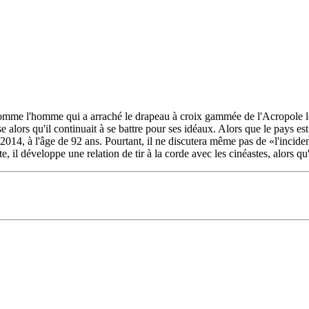
comme l'homme qui a arraché le drapeau à croix gammée de l'Acropole lor
 alors qu'il continuait à se battre pour ses idéaux. Alors que le pays es
014, à l'âge de 92 ans. Pourtant, il ne discutera même pas de «l'incid
 il développe une relation de tir à la corde avec les cinéastes, alors q