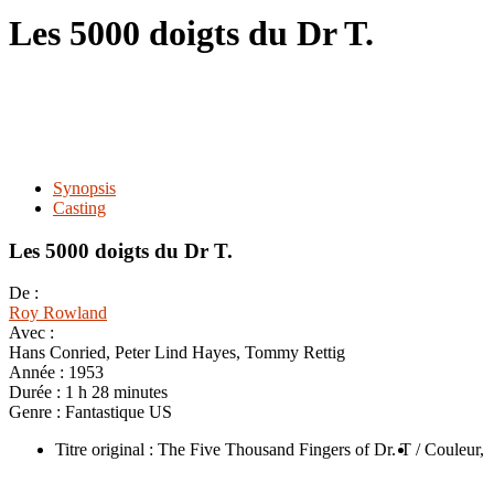
le
Les 5000 doigts du Dr T.
site
Synopsis
Casting
Les 5000 doigts du Dr T.
De :
Roy Rowland
Avec :
Hans Conried, Peter Lind Hayes, Tommy Rettig
Année :
1953
Durée :
1 h 28 minutes
Genre :
Fantastique US
Titre original : The Five Thousand Fingers of Dr. T
/ Couleur,