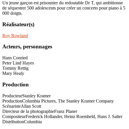
Un jeune garçon est prisonnier du redoutable Dr T, qui ambitionne
de séquestrer 500 adolescents pour créer un concerto pour piano à 5
000 doigts.
Réalisateur(s)
Roy Rowland
Acteurs, personnages
Hans Conried
Peter Lind Hayes
Tommy Rettig
Mary Healy
Production
Producteur
Stanley Kramer
Production
Columbia Pictures, The Stanley Kramer Company
Scénariste
Allan Scott
Directeur de la photographie
Franz Planer
Compositeur
Frederick Hollander, Heinz Roemheld, Hans J. Salter
Distribution
Columbia