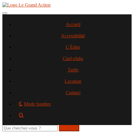
Aller
au
contenu
Toggle navigation
principal
Accueil
Accessibilité
L’Édito
Ciné-clubs
Tarifs
Location
Contact
Mode Sombre
Rechercher
sur