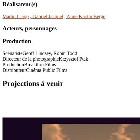
Réalisateur(s)
Martin Clapp
, Gabriel Jacquel
, Anne Kristin Berge
Acteurs, personnages
Production
Scénariste
Geoff Lindsey, Robin Todd
Directeur de la photographie
Krzysztof Ptak
Production
Breakthru Films
Distributeur
Cinéma Public Films
Projections à venir