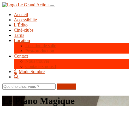
Aller
Toggle navigation
au
Accueil
contenu
Accessibilité
principal
L’Édito
Ciné-clubs
Tarifs
Location
Location de salle
Post-production
Contact
Nous trouver
Contactez-nous !
Mode Sombre
Rechercher
sur
le
Le Piano Magique
site