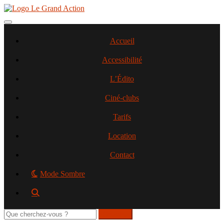
Aller
au
contenu
Toggle navigation
principal
Accueil
Accessibilité
L’Édito
Ciné-clubs
Tarifs
Location
Contact
Mode Sombre
Rechercher
sur