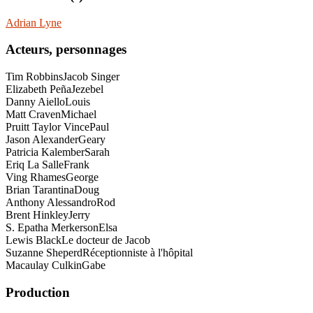
Adrian Lyne
Acteurs, personnages
Tim Robbins
Jacob Singer
Elizabeth Peña
Jezebel
Danny Aiello
Louis
Matt Craven
Michael
Pruitt Taylor Vince
Paul
Jason Alexander
Geary
Patricia Kalember
Sarah
Eriq La Salle
Frank
Ving Rhames
George
Brian Tarantina
Doug
Anthony Alessandro
Rod
Brent Hinkley
Jerry
S. Epatha Merkerson
Elsa
Lewis Black
Le docteur de Jacob
Suzanne Sheperd
Réceptionniste à l'hôpital
Macaulay Culkin
Gabe
Production