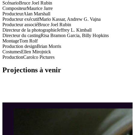
Scénario
Bruce Joel Rubin
Compositeur
Maurice Jarre
Producteur
Alan Marshall
Producteur exécutif
Mario Kassar, Andrew G. Vajna
Producteur associé
Bruce Joel Rubin
Directeur de la photographie
Jeffrey L. Kimball
Directeur du casting
Risa Bramon Garcia, Billy Hopkins
Montage
Tom Rolf
Production design
Brian Morris
Costumes
Ellen Mirojnick
Production
Carolco Pictures
Projections à venir