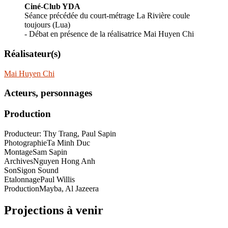
Ciné-Club YDA
Séance précédée du court-métrage La Rivière coule
toujours (Lua)
- Débat en présence de la réalisatrice Mai Huyen Chi
Réalisateur(s)
Mai Huyen Chi
Acteurs, personnages
Production
Producteur: Thy Trang, Paul Sapin
Photographie
Ta Minh Duc
Montage
Sam Sapin
Archives
Nguyen Hong Anh
Son
Sigon Sound
Etalonnage
Paul Willis
Production
Mayba, Al Jazeera
Projections à venir