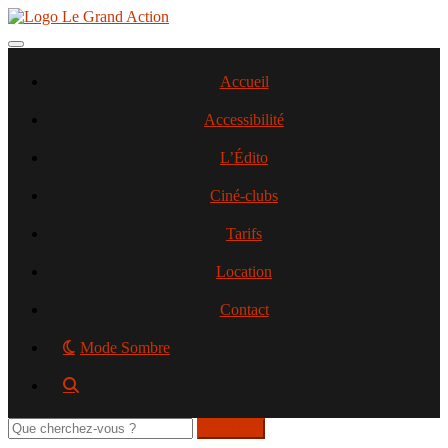
Aller
au
contenu
Toggle navigation
principal
Accueil
Accessibilité
L’Édito
Ciné-clubs
Tarifs
Location
Contact
Mode Sombre
Rechercher
sur