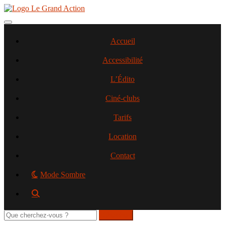
Aller
au
contenu
Toggle navigation
principal
Accueil
Accessibilité
L’Édito
Ciné-clubs
Tarifs
Location
Contact
Mode Sombre
Rechercher
sur