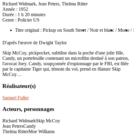
Richard Widmark, Jean Peters, Thelma Ritter
Année :
1952
Durée :
1 h 20 minutes
Genre :
Policier US
Titre original : Pickup on South Street
/ Noir et blanc
/ Mono
/ 
D'après l'œuvre de Dwight Taylor
Skip McCoy, pickpocket, subtilise dans la poche d'une jolie fille,
Candy, un portefeuille contenant un microfilm destiné à son patron,
l'avocat Joey. Candy, soupçonnée d'espionnage par le FBI, est filée
par le capitaine Tiger qui, témoin du vol, prend en filature Skip
McCoy…
Réalisateur(s)
Samuel Fuller
Acteurs, personnages
Richard Widmark
Skip McCoy
Jean Peters
Candy
Thelma Ritter
Moe Williams