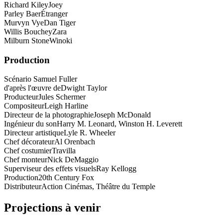
Richard Kiley
Joey
Parley Baer
Étranger
Murvyn Vye
Dan Tiger
Willis Bouchey
Zara
Milburn Stone
Winoki
Production
Scénario
Samuel Fuller
d'après l'œuvre de
Dwight Taylor
Producteur
Jules Schermer
Compositeur
Leigh Harline
Directeur de la photographie
Joseph McDonald
Ingénieur du son
Harry M. Leonard, Winston H. Leverett
Directeur artistique
Lyle R. Wheeler
Chef décorateur
Al Orenbach
Chef costumier
Travilla
Chef monteur
Nick DeMaggio
Superviseur des effets visuels
Ray Kellogg
Production
20th Century Fox
Distributeur
Action Cinémas, Théâtre du Temple
Projections à venir