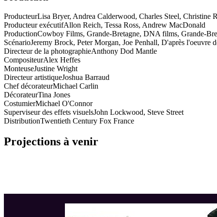
Producteur
Lisa Bryer, Andrea Calderwood, Charles Steel, Christine 
Producteur exécutif
Allon Reich, Tessa Ross, Andrew MacDonald
Production
Cowboy Films, Grande-Bretagne, DNA films, Grande-Bretag
Scénario
Jeremy Brock, Peter Morgan, Joe Penhall, D'après l'oeuvre 
Directeur de la photographie
Anthony Dod Mantle
Compositeur
Alex Heffes
Monteuse
Justine Wright
Directeur artistique
Joshua Barraud
Chef décorateur
Michael Carlin
Décorateur
Tina Jones
Costumier
Michael O'Connor
Superviseur des effets visuels
John Lockwood, Steve Street
Distribution
Twentieth Century Fox France
Projections à venir