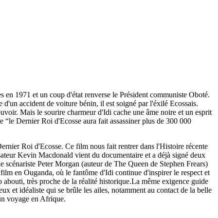
s en 1971 et un coup d'état renverse le Président communiste Oboté.
'un accident de voiture bénin, il est soigné par l'éxilé Ecossais.
uvoir. Mais le sourire charmeur d'Idi cache une âme noire et un esprit
ue “le Dernier Roi d'Ecosse aura fait assassiner plus de 300 000
Dernier Roi d'Ecosse. Ce film nous fait rentrer dans l'Histoire récente
lisateur Kevin Macdonald vient du documentaire et a déjà signé deux
c le scénariste Peter Morgan (auteur de The Queen de Stephen Frears)
ilm en Ouganda, où le fantôme d'Idi continue d'inspirer le respect et
abouti, très proche de la réalité historique.La même exigence guide
et idéaliste qui se brûle les ailes, notamment au contact de la belle
un voyage en Afrique.