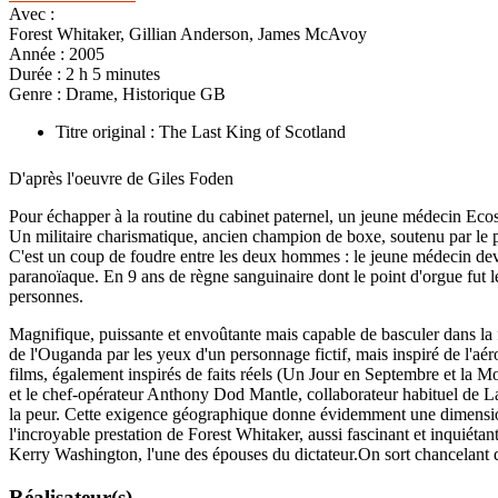
Avec :
Forest Whitaker, Gillian Anderson, James McAvoy
Année :
2005
Durée :
2 h 5 minutes
Genre :
Drame, Historique GB
Titre original : The Last King of Scotland
D'après l'oeuvre de Giles Foden
Pour échapper à la routine du cabinet paternel, un jeune médecin Eco
Un militaire charismatique, ancien champion de boxe, soutenu par le peu
C'est un coup de foudre entre les deux hommes : le jeune médecin devie
paranoïaque. En 9 ans de règne sanguinaire dont le point d'orgue fut le
personnes.
Magnifique, puissante et envoûtante mais capable de basculer dans la fol
de l'Ouganda par les yeux d'un personnage fictif, mais inspiré de l'a
films, également inspirés de faits réels (Un Jour en Septembre et la 
et le chef-opérateur Anthony Dod Mantle, collaborateur habituel de Lar
la peur. Cette exigence géographique donne évidemment une dimension 
l'incroyable prestation de Forest Whitaker, aussi fascinant et inquié
Kerry Washington, l'une des épouses du dictateur.On sort chancelant 
Réalisateur(s)