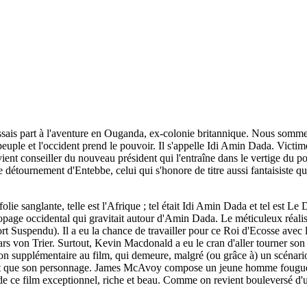
ssais part à l'aventure en Ouganda, ex-colonie britannique. Nous somme
ple et l'occident prend le pouvoir. Il s'appelle Idi Amin Dada. Victime d
nt conseiller du nouveau président qui l'entraîne dans le vertige du po
 détournement d'Entebbe, celui qui s'honore de titre aussi fantaisiste q
ie sanglante, telle est l'Afrique ; tel était Idi Amin Dada et tel est Le 
éropage occidental qui gravitait autour d'Amin Dada. Le méticuleux réa
Mort Suspendu). Il a eu la chance de travailler pour ce Roi d'Ecosse ave
s von Trier. Surtout, Kevin Macdonald a eu le cran d'aller tourner son f
supplémentaire au film, qui demeure, malgré (ou grâce à) un scénario 
tant que son personnage. James McAvoy compose un jeune homme fougueux 
de ce film exceptionnel, riche et beau. Comme on revient bouleversé d'