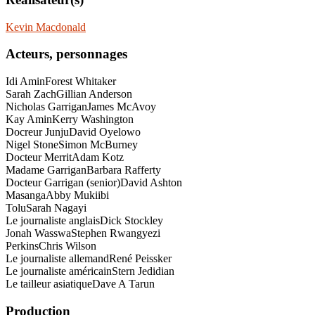
Kevin Macdonald
Acteurs, personnages
Idi Amin
Forest Whitaker
Sarah Zach
Gillian Anderson
Nicholas Garrigan
James McAvoy
Kay Amin
Kerry Washington
Docreur Junju
David Oyelowo
Nigel Stone
Simon McBurney
Docteur Merrit
Adam Kotz
Madame Garrigan
Barbara Rafferty
Docteur Garrigan (senior)
David Ashton
Masanga
Abby Mukiibi
Tolu
Sarah Nagayi
Le journaliste anglais
Dick Stockley
Jonah Wasswa
Stephen Rwangyezi
Perkins
Chris Wilson
Le journaliste allemand
René Peissker
Le journaliste américain
Stern Jedidian
Le tailleur asiatique
Dave A Tarun
Production