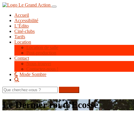
Aller
Toggle navigation
au
Accueil
contenu
Accessibilité
principal
L’Édito
Ciné-clubs
Tarifs
Location
Location de salle
Post-production
Contact
Nous trouver
Contactez-nous !
Mode Sombre
Rechercher
sur
le
Le Dernier roi d’Ecosse
site