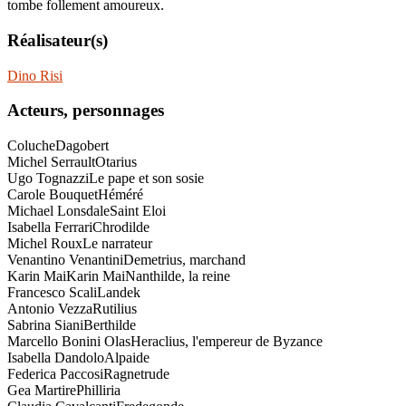
tombe follement amoureux.
Réalisateur(s)
Dino Risi
Acteurs, personnages
Coluche
Dagobert
Michel Serrault
Otarius
Ugo Tognazzi
Le pape et son sosie
Carole Bouquet
Héméré
Michael Lonsdale
Saint Eloi
Isabella Ferrari
Chrodilde
Michel Roux
Le narrateur
Venantino Venantini
Demetrius, marchand
Karin MaiKarin Mai
Nanthilde, la reine
Francesco Scali
Landek
Antonio Vezza
Rutilius
Sabrina Siani
Berthilde
Marcello Bonini Olas
Heraclius, l'empereur de Byzance
Isabella Dandolo
Alpaide
Federica Paccosi
Ragnetrude
Gea Martire
Philliria