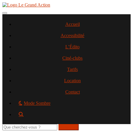
Aller
au
contenu
Toggle navigation
principal
Accueil
Accessibilité
L’Édito
Ciné-clubs
Tarifs
Location
Contact
Mode Sombre
Rechercher
sur