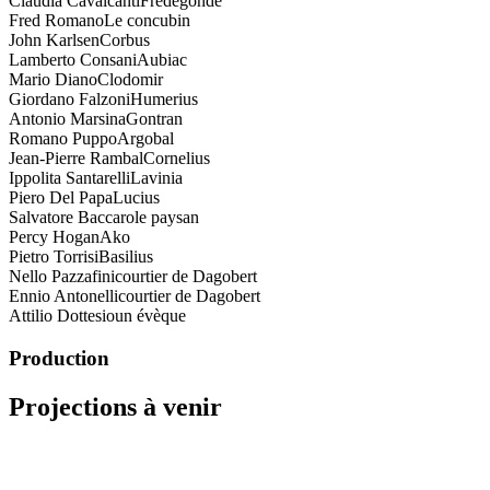
Claudia Cavalcanti
Fredegonde
Fred Romano
Le concubin
John Karlsen
Corbus
Lamberto Consani
Aubiac
Mario Diano
Clodomir
Giordano Falzoni
Humerius
Antonio Marsina
Gontran
Romano Puppo
Argobal
Jean-Pierre Rambal
Cornelius
Ippolita Santarelli
Lavinia
Piero Del Papa
Lucius
Salvatore Baccaro
le paysan
Percy Hogan
Ako
Pietro Torrisi
Basilius
Nello Pazzafini
courtier de Dagobert
Ennio Antonelli
courtier de Dagobert
Attilio Dottesio
un évèque
Production
Projections à venir