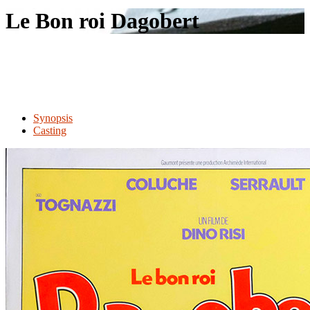
le
Le Bon roi Dagobert
site
Synopsis
Casting