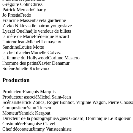
Grégoire Colin
Chriss
Patrick Mercado
Charly
Jo Prestia
Fredo
Francine Massenhave
la gardienne
Zivko Niklevski
le patron yougoslave
Lyazid Ouelhadj
le vendeur de billets
la mère de Marie
Frédérique Hazard
l'interne
Jean-Michel Lemayeux
Sandrine
Louise Motte
la chef d'atelier
Murielle Colvez
la femme du Hollywood
Corinne Masiero
l'homme des patins
Xavier Denamur
Solène
Juliette Richevaux
Production
Producteur
François Marquis
Producteur associé
Michel Saint-Jean
Scénariste
Erick Zonca, Roger Bohbot, Virginie Wagon, Pierre Choss
Compositeur
Yann Tiersen
Monteur
Yannick Kergoat
Directeur de la photographie
Agnès Godard, Dominique Le Rigoleur
Costumière
Françoise Clavel
Chef décorateur
Jimmy Vansteenkiste