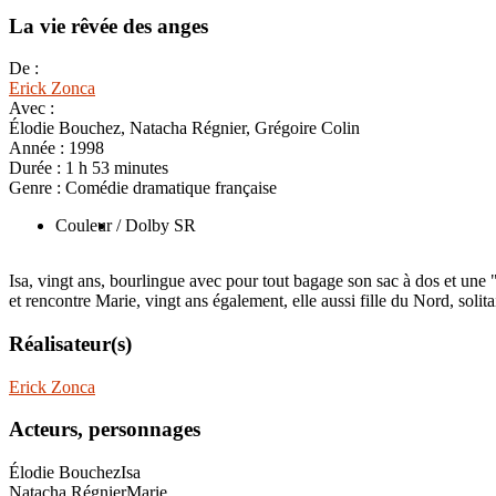
La vie rêvée des anges
De :
Erick Zonca
Avec :
Élodie Bouchez, Natacha Régnier, Grégoire Colin
Année :
1998
Durée :
1 h 53 minutes
Genre :
Comédie dramatique française
Couleur
/ Dolby SR
Isa, vingt ans, bourlingue avec pour tout bagage son sac à dos et une "p
et rencontre Marie, vingt ans également, elle aussi fille du Nord, soli
Réalisateur(s)
Erick Zonca
Acteurs, personnages
Élodie Bouchez
Isa
Natacha Régnier
Marie