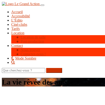
Aller
Toggle navigation
au
Accueil
contenu
Accessibilité
principal
L’Édito
Ciné-clubs
Tarifs
Location
Location de salle
Post-production
Contact
Nous trouver
Contactez-nous !
Mode Sombre
Rechercher
sur
le
La vie rêvée des anges
site