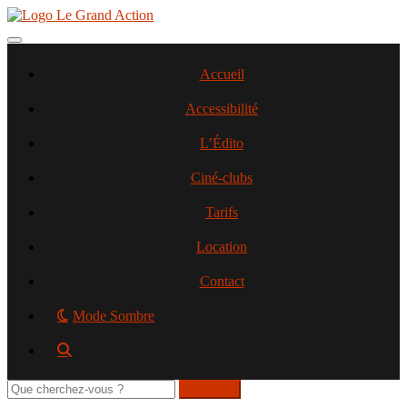
Aller
au
contenu
Toggle navigation
principal
Accueil
Accessibilité
L’Édito
Ciné-clubs
Tarifs
Location
Contact
Mode Sombre
Rechercher
sur