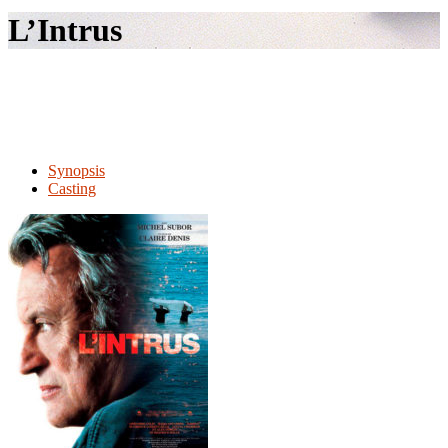
le
L’Intrus
site
Synopsis
Casting