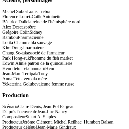
Acteurs, personnages
Michel Subor
Louis Trebor
Florence Loiret-Caille
Antoinette
Béatrice Dalle
la reine de l'hémisphère nord
Alex Descas
prêtre
Grégoire Colin
Sidney
Bambou
Pharmacienne
Lolita Chammah
la sauvage
Kim Dong-ho
armateur
Chang Se-tak
associé de l'armateur
Park Hong-suk
l'homme du fish market
Edwin Alin
le patron de la quincaillerie
Henri tetu Tetainanuarii
Henri
Jean-Marc Teriipaia
Tony
Anna Tetuaveroa
la mère
Yekaterina Golubeva
jeune femme russe
Production
Scénario
Claire Denis, Jean-Pol Fargeau
D'après l'oeuvre de
Jean-Luc Nancy
Compositeur
Stuart A. Staples
Producteur
Jérôme Clément, Michel Reilhac, Humbert Balsan
Producteur délégué
Jean-Marie Gindraux