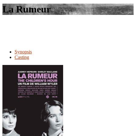
le
La Rumeur
site
Synopsis
Casting