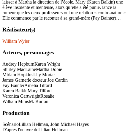
laisser à Martha la direction de l’école. Mary (Karen Balkin) une
élève insolente et menteuse, alors qu’elle a été punie, lance la
rumeur que les deux professeurs ont une relation « contre-nature ».
Elle commence par le raconter à sa grand-mère (Fay Bainter)…
Réalisateur(s)
William Wyler
Acteurs, personnages
Audrey Hepburn
Karen Wright
Shirley MacLaine
Martha Dobie
Miriam Hopkins
Lily Mortar
James Garner
le docteur Joe Cardin
Fay Bainter
Amelia Tilford
Karen Balkin
Mary Tilford
Veronica Cartwright
Rosalie
William Mims
M. Burton
Production
Scénario
Lillian Hellman, John Michael Hayes
D'après l'oeuvre de
Lillian Hellman