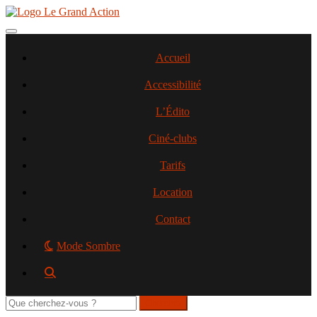
Aller
au
contenu
Toggle navigation
principal
Accueil
Accessibilité
L’Édito
Ciné-clubs
Tarifs
Location
Contact
Mode Sombre
Rechercher
sur