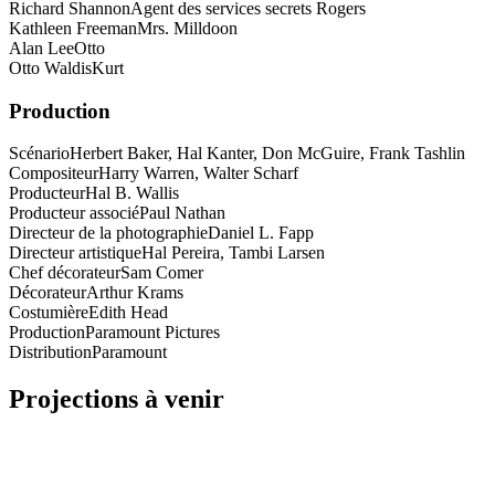
Richard Shannon
Agent des services secrets Rogers
Kathleen Freeman
Mrs. Milldoon
Alan Lee
Otto
Otto Waldis
Kurt
Production
Scénario
Herbert Baker, Hal Kanter, Don McGuire, Frank Tashlin
Compositeur
Harry Warren, Walter Scharf
Producteur
Hal B. Wallis
Producteur associé
Paul Nathan
Directeur de la photographie
Daniel L. Fapp
Directeur artistique
Hal Pereira, Tambi Larsen
Chef décorateur
Sam Comer
Décorateur
Arthur Krams
Costumière
Edith Head
Production
Paramount Pictures
Distribution
Paramount
Projections à venir