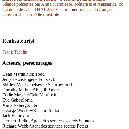
Séance présentée par Anna Marmiesse, scénariste et réalisatrice, co-
créatrice de ALL THAT JAZZ le premier podcast en français
consacré à la comédie musicale
Réalisateur(s)
Frank Tashlin
Acteurs, personnages
Dean Martin
Rick Todd
Jerry Lewis
Eugene Fullstack
Shirley MacLaine
Bessie Sparrowbrush
Dorothy Malone
Abigail Parker
Eddie Mayehoff
Mr. Murdock
Eva Gabor
Sonia
Anita Ekberg
Anita
George Winslow
Richard Stilton
Jack Elam
Ivan
Herbert Rudley
Agent des services secrets Samuels
Richard Webb
Agent des services secrets Peters