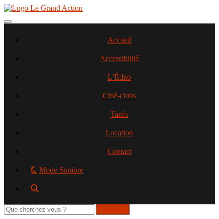
Aller
au
contenu
Toggle navigation
principal
Accueil
Accessibilité
L’Édito
Ciné-clubs
Tarifs
Location
Contact
Mode Sombre
Rechercher
sur