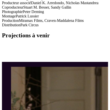
Producteur associé
Daniel K. Arredondo, Nicholas Mastandrea
Coproducteur
Stuart M. Besser, Sandy Gallin
Photographie
Peter Deming
Montage
Patrick Lussier
Production
Miramax Films, Craven-Maddalena Films
Distribution
Park Circus
Projections à venir