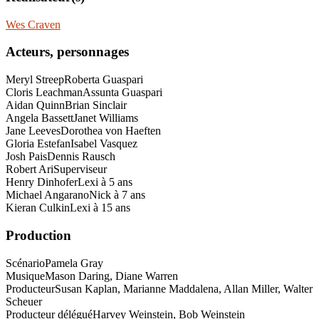
Wes Craven
Acteurs, personnages
Meryl Streep
Roberta Guaspari
Cloris Leachman
Assunta Guaspari
Aidan Quinn
Brian Sinclair
Angela Bassett
Janet Williams
Jane Leeves
Dorothea von Haeften
Gloria Estefan
Isabel Vasquez
Josh Pais
Dennis Rausch
Robert Ari
Superviseur
Henry Dinhofer
Lexi à 5 ans
Michael Angarano
Nick à 7 ans
Kieran Culkin
Lexi à 15 ans
Production
Scénario
Pamela Gray
Musique
Mason Daring, Diane Warren
Producteur
Susan Kaplan, Marianne Maddalena, Allan Miller, Walter
Scheuer
Producteur délégué
Harvey Weinstein, Bob Weinstein