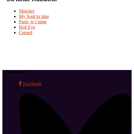
Shocker
My Soul to take
Paris, je t’aime
Red Eye
Cursed
Suivez-nous !
Facebook