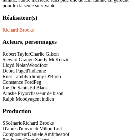
pour lui la seule survivante.
Réalisateur(s)
Richard Brooks
Acteurs, personnages
Robert Taylor
Charlie Gilson
Stewart Granger
Sandy McKenzie
Lloyd Nolan
Woodfoot
Debra Paget
l'indienne
Russ Tamblyn
Jimmy O'Brien
Constance Ford
Peg
Joe De Santis
Ed Black
Ainslie Pryor
chasseur de bison
Ralph Moody
agent indien
Production
SScénario
Richard Brooks
D'après l'œuvre de
Milton Lott
Compositeur
Daniele Amfitheatrof
Producteur
Dore Schary