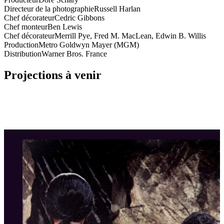
Directeur de la photographie
Russell Harlan
Chef décorateur
Cedric Gibbons
Chef monteur
Ben Lewis
Chef décorateur
Merrill Pye, Fred M. MacLean, Edwin B. Willis
Production
Metro Goldwyn Mayer (MGM)
Distribution
Warner Bros. France
Projections à venir