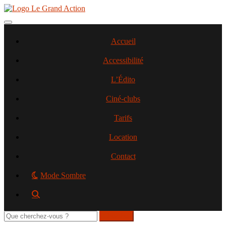
Aller
au
contenu
Toggle navigation
principal
Accueil
Accessibilité
L’Édito
Ciné-clubs
Tarifs
Location
Contact
Mode Sombre
Rechercher
sur