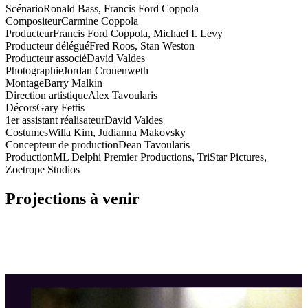
Scénario
Ronald Bass, Francis Ford Coppola
Compositeur
Carmine Coppola
Producteur
Francis Ford Coppola, Michael I. Levy
Producteur délégué
Fred Roos, Stan Weston
Producteur associé
David Valdes
Photographie
Jordan Cronenweth
Montage
Barry Malkin
Direction artistique
Alex Tavoularis
Décors
Gary Fettis
1er assistant réalisateur
David Valdes
Costumes
Willa Kim, Judianna Makovsky
Concepteur de production
Dean Tavoularis
Production
ML Delphi Premier Productions, TriStar Pictures,
Zoetrope Studios
Projections à venir