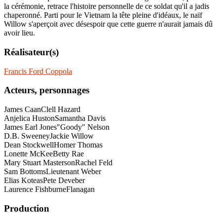
la cérémonie, retrace l'histoire personnelle de ce soldat qu'il a jadis
chaperonné. Parti pour le Vietnam la tête pleine d'idéaux, le naïf
Willow s'aperçoit avec désespoir que cette guerre n'aurait jamais dû
avoir lieu.
Réalisateur(s)
Francis Ford Coppola
Acteurs, personnages
James Caan
Clell Hazard
Anjelica Huston
Samantha Davis
James Earl Jones
"Goody" Nelson
D.B. Sweeney
Jackie Willow
Dean Stockwell
Homer Thomas
Lonette McKee
Betty Rae
Mary Stuart Masterson
Rachel Feld
Sam Bottoms
Lieutenant Weber
Elias Koteas
Pete Deveber
Laurence Fishburne
Flanagan
Production