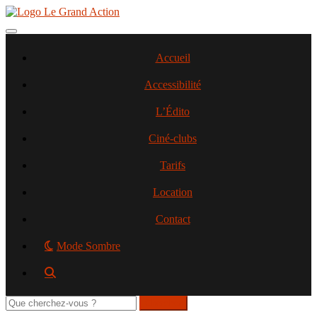
Aller
au
contenu
Toggle navigation
principal
Accueil
Accessibilité
L’Édito
Ciné-clubs
Tarifs
Location
Contact
Mode Sombre
Rechercher
sur