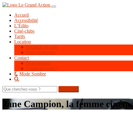
Aller
Toggle navigation
au
Accueil
contenu
Accessibilité
principal
L’Édito
Ciné-clubs
Tarifs
Location
Location de salle
Post-production
Contact
Nous trouver
Contactez-nous !
Mode Sombre
Rechercher
sur
le
Jane Campion, la femme ciném
site