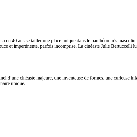
en 40 ans se tailler une place unique dans le panthéon très masculin du 
uce et impertinente, parfois incomprise. La cinéaste Julie Bertuccelli lu
el d’une cinéaste majeure, une inventeuse de formes, une curieuse infa
inaire unique.