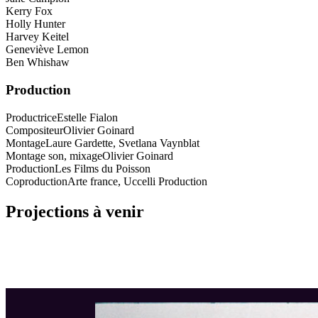
Kerry Fox
Holly Hunter
Harvey Keitel
Geneviève Lemon
Ben Whishaw
Production
Productrice
Estelle Fialon
Compositeur
Olivier Goinard
Montage
Laure Gardette, Svetlana Vaynblat
Montage son, mixage
Olivier Goinard
Production
Les Films du Poisson
Coproduction
Arte france, Uccelli Production
Projections à venir