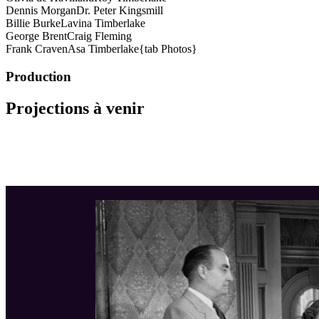
Dennis Morgan
Dr. Peter Kingsmill
Billie Burke
Lavina Timberlake
George Brent
Craig Fleming
Frank Craven
Asa Timberlake{tab Photos}
Production
Projections à venir