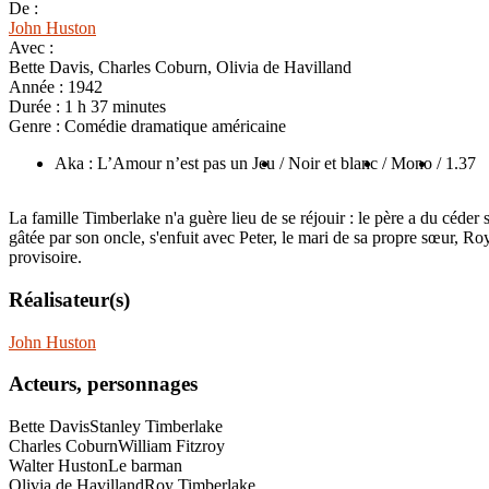
De :
John Huston
Avec :
Bette Davis, Charles Coburn, Olivia de Havilland
Année :
1942
Durée :
1 h 37 minutes
Genre :
Comédie dramatique américaine
Aka : L’Amour n’est pas un Jeu
/ Noir et blanc
/ Mono
/ 1.37
La famille Timberlake n'a guère lieu de se réjouir : le père a du céder 
gâtée par son oncle, s'enfuit avec Peter, le mari de sa propre sœur, Ro
provisoire.
Réalisateur(s)
John Huston
Acteurs, personnages
Bette Davis
Stanley Timberlake
Charles Coburn
William Fitzroy
Walter Huston
Le barman
Olivia de Havilland
Roy Timberlake