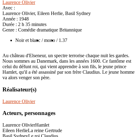
Laurence Olivier
Avec :
Laurence Olivier, Eileen Herlie, Basil Sydney
Année :
1948
Durée :
2 h 35 minutes
Genre :
Comédie dramatique Britannique
Noir et blanc
/ mono
/ 1.37
Au château d'Elseneur, un spectre terrorise chaque nuit les gardes.
Nous sommes au Danemark, dans les années 1600. Ce fantôme est
celui du défunt roi, qui vient apprendre à son fils, le jeune prince
Hamlet, qu'il a été assassiné par son frère Claudius. Le jeune homme
va alors venger son père.
Réalisateur(s)
Laurence Olivier
Acteurs, personnages
Laurence Olivier
Hamlet
Eileen Herlie
La reine Gertrude
Basil Sydney
Le roi Claudius