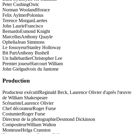
Peter Cushing
Osric
Norman Wooland
Horace
Felix Aylmer
Polonius
Terence Morgan
Laertes
John Laurie
Francisco
Bernardo
Esmond Knight
Marcellus
Anthony Quayle
Ophelia
Jean Simmons
Le fossoyeur
Stanley Holloway
Bit Part
Anthony Bushell
Un hallebardier
Christopher Lee
Premier joueur
Harcourt William
John Gielgud
voix du fantome
Production
Producteur exécutif
Reginald Beck, Laurence Olivier d'après l'œuvre
de William Shakespeare
Scénariste
Laurence Olivier
Chef décorateur
Roger Furse
Costumier
Roger Furse
Directeur de la photographie
Desmond Dickinson
Compositeur
William Walton
Monteuse
Helga Cranston