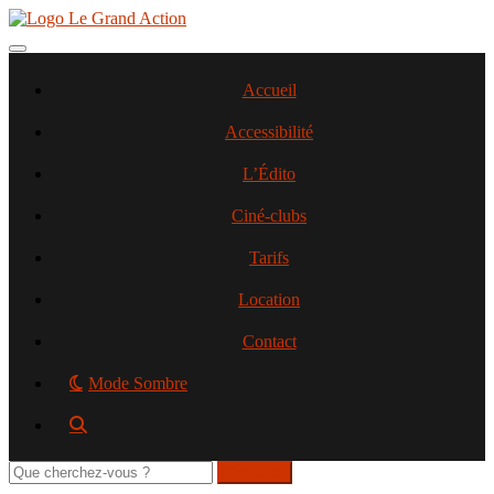
Aller
au
contenu
Toggle navigation
principal
Accueil
Accessibilité
L’Édito
Ciné-clubs
Tarifs
Location
Contact
Mode Sombre
Rechercher
sur