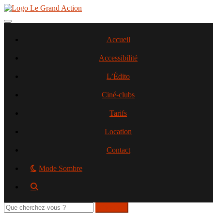
Aller
au
contenu
Toggle navigation
principal
Accueil
Accessibilité
L’Édito
Ciné-clubs
Tarifs
Location
Contact
Mode Sombre
Rechercher
sur