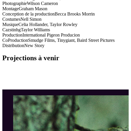
Photographie
Wilson Cameron
Montage
Graham Mason
Conception de la production
Becca Brooks Morrin
Costumes
Nell Simon
Musique
Celia Hollander, Taylor Rowley
Cazstinhg
Taylor Williams
Production
International Pigeon Producion
CoProduction
Smudge Films, Tinygiant, Baird Street Pictures
Distribution
New Story
Projections à venir