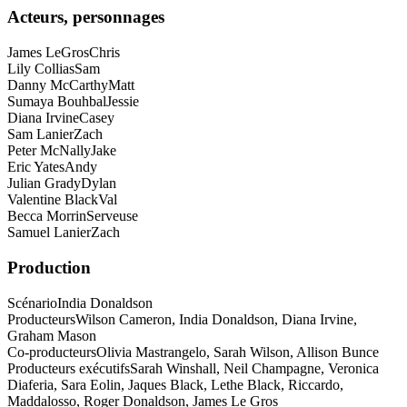
Acteurs, personnages
James LeGros
Chris
Lily Collias
Sam
Danny McCarthy
Matt
Sumaya Bouhbal
Jessie
Diana Irvine
Casey
Sam Lanier
Zach
Peter McNally
Jake
Eric Yates
Andy
Julian Grady
Dylan
Valentine Black
Val
Becca Morrin
Serveuse
Samuel Lanier
Zach
Production
Scénario
India Donaldson
Producteurs
Wilson Cameron, India Donaldson, Diana Irvine,
Graham Mason
Co-producteurs
Olivia Mastrangelo, Sarah Wilson, Allison Bunce
Producteurs exécutifs
Sarah Winshall, Neil Champagne, Veronica
Diaferia, Sara Eolin, Jaques Black, Lethe Black, Riccardo,
Maddalosso, Roger Donaldson, James Le Gros