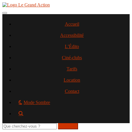
Aller
au
contenu
Toggle navigation
principal
Accueil
Accessibilité
L’Édito
Ciné-clubs
Tarifs
Location
Contact
Mode Sombre
Rechercher
sur