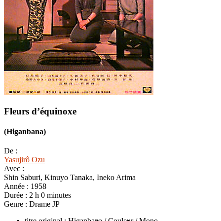
Fleurs d’équinoxe
(Higanbana)
De :
Yasujirô Ozu
Avec :
Shin Saburi, Kinuyo Tanaka, Ineko Arima
Année :
1958
Durée :
2 h 0 minutes
Genre :
Drame JP
titre original : Higanbana
/ Couleur
/ Mono