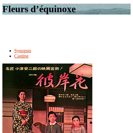
le
Fleurs d’équinoxe
site
Synopsis
Casting