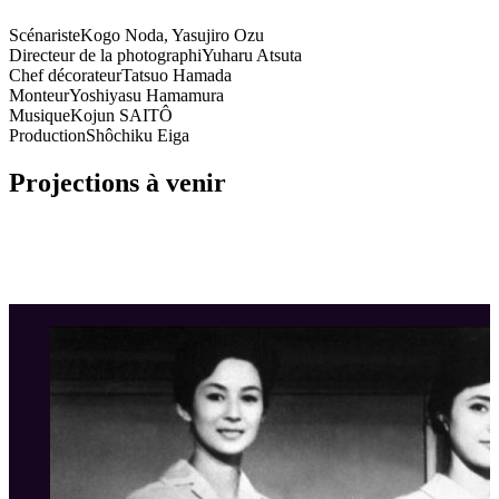
Scénariste
Kogo Noda, Yasujiro Ozu
Directeur de la photographi
Yuharu Atsuta
Chef décorateur
Tatsuo Hamada
Monteur
Yoshiyasu Hamamura
Musique
Kojun SAITÔ
Production
Shôchiku Eiga
Projections à venir