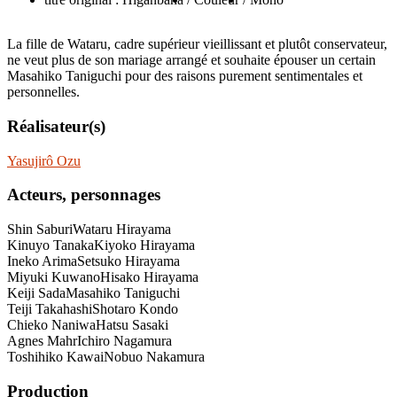
La fille de Wataru, cadre supérieur vieillissant et plutôt conservateur,
ne veut plus de son mariage arrangé et souhaite épouser un certain
Masahiko Taniguchi pour des raisons purement sentimentales et
personnelles.
Réalisateur(s)
Yasujirô Ozu
Acteurs, personnages
Shin Saburi
Wataru Hirayama
Kinuyo Tanaka
Kiyoko Hirayama
Ineko Arima
Setsuko Hirayama
Miyuki Kuwano
Hisako Hirayama
Keiji Sada
Masahiko Taniguchi
Teiji Takahashi
Shotaro Kondo
Chieko Naniwa
Hatsu Sasaki
Agnes Mahr
Ichiro Nagamura
Toshihiko Kawai
Nobuo Nakamura
Production