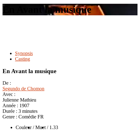
le
En Avant la musique
site
Synopsis
Casting
En Avant la musique
De :
Segundo de Chomon
Avec :
Julienne Mathieu
Année :
1907
Durée :
3 minutes
Genre :
Comédie FR
Couleur
/ Muet
/ 1.33