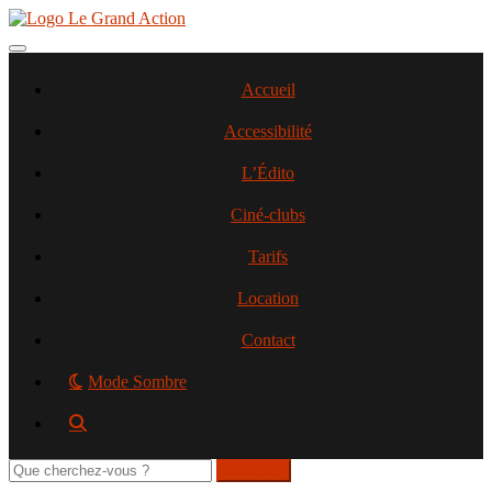
Aller
au
contenu
Toggle navigation
principal
Accueil
Accessibilité
L’Édito
Ciné-clubs
Tarifs
Location
Contact
Mode Sombre
Rechercher
sur